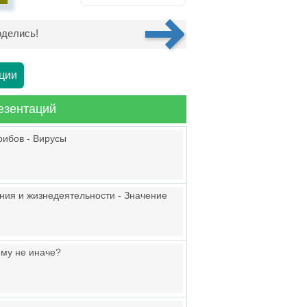
делись!
ции
езентаций
рибов - Вирусы
ния и жизнедеятельности - Значение
ему не иначе?