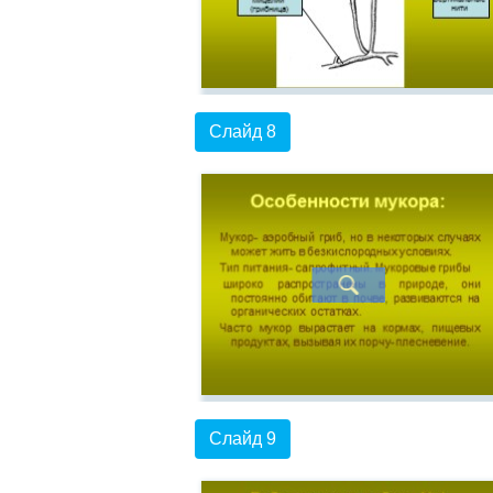
Слайд 8
Слайд 9