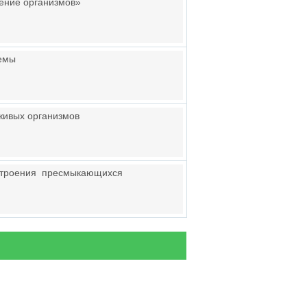
оение организмов»
темы
живых организмов
 строения пресмыкающихся