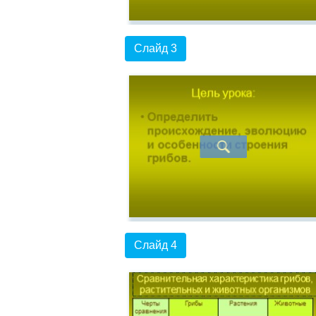
Слайд 3
Слайд 4