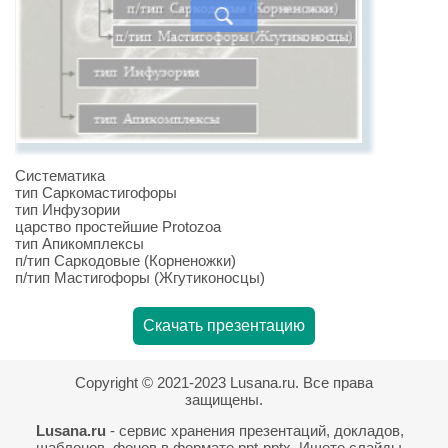
Систематика
тип Саркомастигофоры
тип Инфузории
царство простейшие Protozoa
тип Апикомплексы
п/тип Саркодовые (Корненожки)
п/тип Мастигофоры (Жгутиконосцы)
Скачать презентацию
Copyright © 2021-2023 Lusana.ru. Все права
защищены.
Lusana.ru
- сервис хранения презентаций, докладов,
шаблонов, фонов в формате ppt-pptx. Ищете слайды