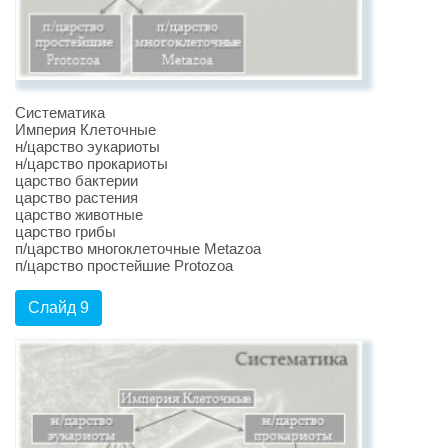
Систематика
Империя Клеточные
н/царство эукариоты
н/царство прокариоты
царство бактерии
царство растения
царство животные
царство грибы
п/царство многоклеточные Metazoa
п/царство простейшие Protozoa
Слайд 9