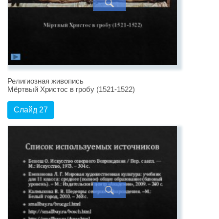
Религиозная живопись
Мёртвый Христос в гробу (1521-1522)
Слайд 27