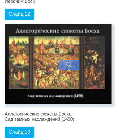
Иероним Босх
Слайд 12
Аллегорические сюжеты Босха
Сад земных наслаждений (1490)
Слайд 13