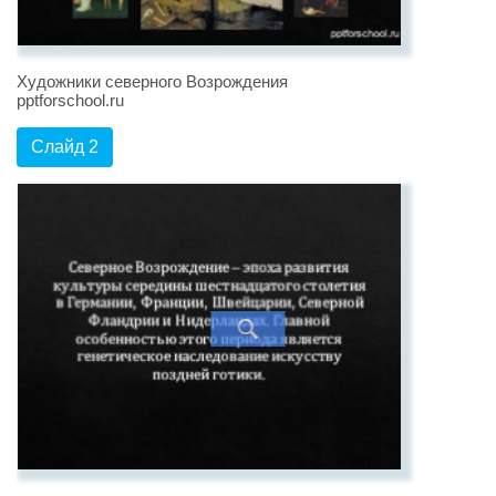
Художники северного Возрождения
pptforschool.ru
Слайд 2