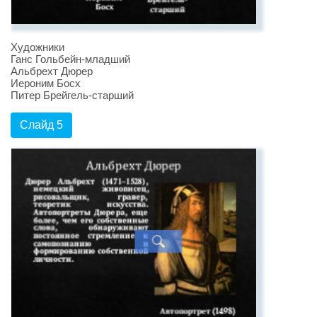
Художники
Ганс Гольбейн-младший
Альбрехт Дюрер
Иероним Босх
Питер Брейгель-старший
Слайд 5