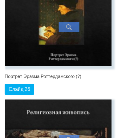
Портрет Эразма Роттердамского (?)
Слайд 26