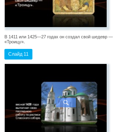
В 1411 или 1425—27 годах он создал свой шедевр —
«Троицу».
Слайд 11