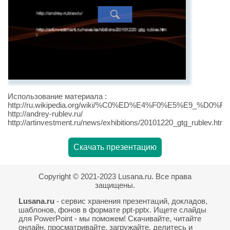
Использование материала :
http://ru.wikipedia.org/wiki/%C0%ED%E4%F0%E5%E9_%D0
http://andrey-rublev.ru/
http://artinvestment.ru/news/exhibitions/20101220_gtg_rublev.html
Скачать презентацию
Copyright © 2021-2023 Lusana.ru. Все права
защищены.
Lusana.ru
- сервис хранения презентаций, докладов,
шаблонов, фонов в формате ppt-pptx. Ищете слайды
для PowerPoint - мы поможем! Скачивайте, читайте
онлайн, просматривайте, загружайте, делитесь и