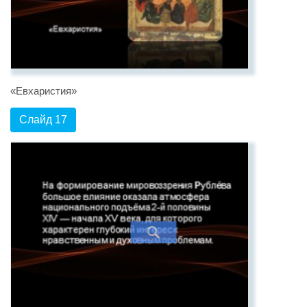
«Евхаристия»
Слайд 17