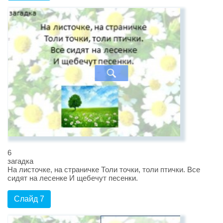
6
загадка
На листочке, на страничке Толи точки, толи птички. Все
сидят на лесенке И щебечут песенки.
Слайд 7