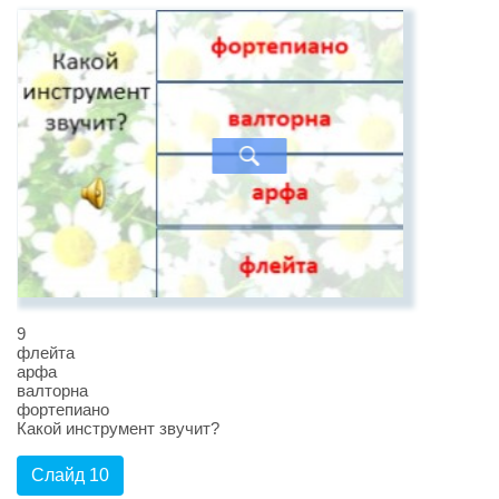
9
флейта
арфа
валторна
фортепиано
Какой инструмент звучит?
Слайд 10