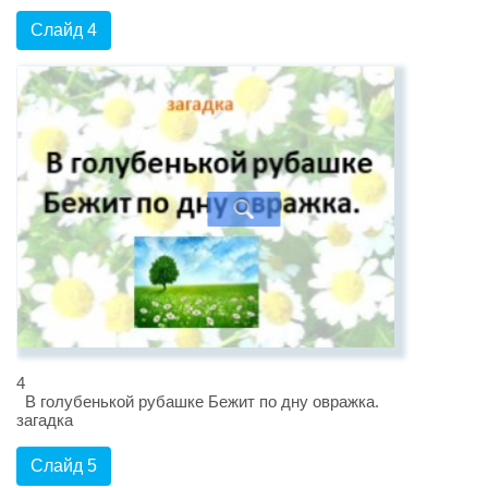
Слайд 4
4
В голубенькой рубашке Бежит по дну овражка.
загадка
Слайд 5