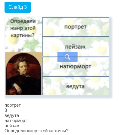
Слайд 3
портрет
3
ведута
натюрморт
пейзаж
Определи жанр этой картины?