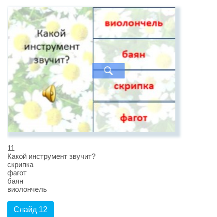
11
Какой инструмент звучит?
скрипка
фагот
баян
виолончель
Слайд 12