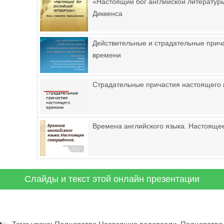
«Настоящий бог английской литературы
Диккенса
Действительные и страдательные прич
времени
Страдательные причастия настоящего
Времена английского языка. Настояще
Слайды и текст этой онлайн презентации