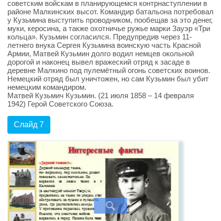
советским войскам в планирующемся контрнаступлении в
районе Малкинских высот. Командир батальона потребовал
у Кузьмина выступить проводником, пообещав за это денег,
муки, керосина, а также охотничье ружье марки Зауэр «Три
кольца». Кузьмин согласился. Предупредив через 11-
летнего внука Сергея Кузьмина воинскую часть Красной
Армии, Матвей Кузьмин долго водил немцев окольной
дорогой и наконец вывел вражеский отряд к засаде в
деревне Малкино под пулемётный огонь советских воинов.
Немецкий отряд был уничтожен, но сам Кузьмин был убит
немецким командиром.
Матвей Кузьмич Кузьмин. (21 июля 1858 – 14 февраля
1942) Герой Советского Союза.
Слайд 7