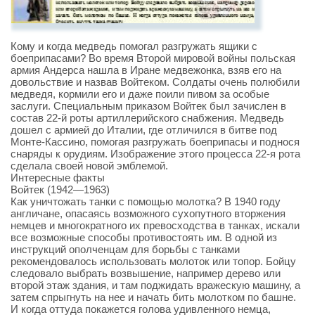
Кому и когда медведь помогал разгружать ящики с
боеприпасами? Во время Второй мировой войны польская
армия Андерса нашла в Иране медвежонка, взяв его на
довольствие и назвав Войтеком. Солдаты очень полюбили
медведя, кормили его и даже поили пивом за особые
заслуги. Специальным приказом Войтек был зачислен в
состав 22-й роты артиллерийского снабжения. Медведь
дошел с армией до Италии, где отличился в битве под
Монте-Кассино, помогая разгружать боеприпасы и поднося
снаряды к орудиям. Изображение этого процесса 22-я рота
сделала своей новой эмблемой.
Интересные факты
Войтек (1942—1963)
Как уничтожать танки с помощью молотка? В 1940 году
англичане, опасаясь возможного сухопутного вторжения
немцев и многократного их превосходства в танках, искали
все возможные способы противостоять им. В одной из
инструкций ополченцам для борьбы с танками
рекомендовалось использовать молоток или топор. Бойцу
следовало выбрать возвышение, например дерево или
второй этаж здания, и там поджидать вражескую машину, а
затем спрыгнуть на нее и начать бить молотком по башне.
И когда оттуда покажется голова удивленного немца,