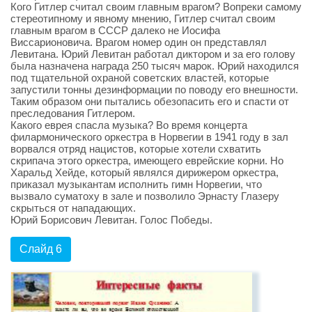
Кого Гитлер считал своим главным врагом? Вопреки самому
стереотипному и явному мнению, Гитлер считал своим
главным врагом в СССР далеко не Иосифа
Виссарионовича. Врагом номер один он представлял
Левитана. Юрий Левитан работал диктором и за его голову
была назначена награда 250 тысяч марок. Юрий находился
под тщательной охраной советских властей, которые
запустили тонны дезинформации по поводу его внешности.
Таким образом они пытались обезопасить его и спасти от
преследования Гитлером.
Какого еврея спасла музыка? Во время концерта
филармонического оркестра в Норвегии в 1941 году в зал
ворвался отряд нацистов, которые хотели схватить
скрипача этого оркестра, имеющего еврейские корни. Но
Харальд Хейде, который являлся дирижером оркестра,
приказал музыкантам исполнить гимн Норвегии, что
вызвало суматоху в зале и позволило Эрнасту Глазеру
скрыться от нападающих.
Юрий Борисович Левитан. Голос Победы.
Слайд 6