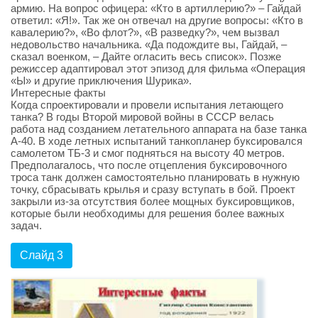
армию. На вопрос офицера: «Кто в артиллерию?» – Гайдай
ответил: «Я!». Так же он отвечал на другие вопросы: «Кто в
кавалерию?», «Во флот?», «В разведку?», чем вызвал
недовольство начальника. «Да подождите вы, Гайдай, –
сказал военком, – Дайте огласить весь список». Позже
режиссер адаптировал этот эпизод для фильма «Операция
«Ы» и другие приключения Шурика».
Интересные факты
Когда спроектировали и провели испытания летающего
танка? В годы Второй мировой войны в СССР велась
работа над созданием летательного аппарата на базе танка
А-40. В ходе летных испытаний танкопланер буксировался
самолетом ТБ-3 и смог подняться на высоту 40 метров.
Предполагалось, что после отцепления буксировочного
троса танк должен самостоятельно планировать в нужную
точку, сбрасывать крылья и сразу вступать в бой. Проект
закрыли из-за отсутствия более мощных буксировщиков,
которые были необходимы для решения более важных
задач.
Слайд 3