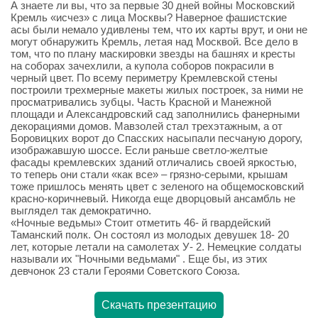
А знаете ли вы, что за первые 30 дней войны Московский
Кремль «исчез» с лица Москвы? Наверное фашистские
асы были немало удивлены тем, что их карты врут, и они не
могут обнаружить Кремль, летая над Москвой. Все дело в
том, что по плану маскировки звезды на башнях и кресты
на соборах зачехлили, а купола соборов покрасили в
черный цвет. По всему периметру Кремлевской стены
построили трехмерные макеты жилых построек, за ними не
просматривались зубцы. Часть Красной и Манежной
площади и Александровский сад заполнились фанерными
декорациями домов. Мавзолей стал трехэтажным, а от
Боровицких ворот до Спасских насыпали песчаную дорогу,
изображавшую шоссе. Если раньше светло-желтые
фасады кремлевских зданий отличались своей яркостью,
то теперь они стали «как все» – грязно-серыми, крышам
тоже пришлось менять цвет с зеленого на общемосковский
красно-коричневый. Никогда еще дворцовый ансамбль не
выглядел так демократично.
«Ночные ведьмы» Стоит отметить 46- й гвардейский
Таманский полк. Он состоял из молодых девушек 18- 20
лет, которые летали на самолетах У- 2. Немецкие солдаты
называли их "Ночными ведьмами" . Еще бы, из этих
девчонок 23 стали Героями Советского Союза.
Скачать презентацию