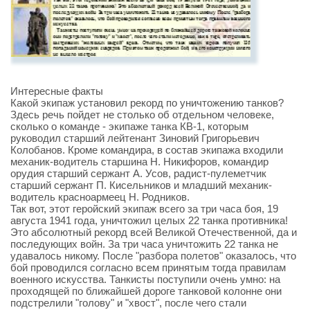
Интересные факты
Какой экипаж установил рекорд по уничтожению танков?
Здесь речь пойдет не столько об отдельном человеке,
сколько о команде - экипаже танка КВ-1, которым
руководил старший лейтенант Зиновий Григорьевич
Колобанов. Кроме командира, в состав экипажа входили
механик-водитель старшина Н. Никифоров, командир
орудия старший сержант А. Усов, радист-пулеметчик
старший сержант П. Кисельников и младший механик-
водитель красноармеец Н. Родников.
Так вот, этот геройский экипаж всего за три часа боя, 19
августа 1941 года, уничтожил целых 22 танка противника!
Это абсолютный рекорд всей Великой Отечественной, да и
последующих войн. За три часа уничтожить 22 танка не
удавалось никому. После "разбора полетов" оказалось, что
бой проводился согласно всем принятым тогда правилам
военного искусства. Танкисты поступили очень умно: на
проходящей по ближайшей дороге танковой колонне они
подстрелили "голову" и "хвост", после чего стали