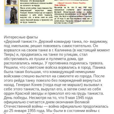
Интересные факты
«Дерзкий танкист». Дерзкий командир танка, по- видимому,
под хмельком, решил повоевать самостоятельно. Он
ворвался на своем танке в г. Калинина (в настоящий момент
Тверь) и, продвигаясь на танке по улицам, стал
обстреливать из пушки и пулемета дома, где
располагались немцы. У противника поднялась тревога.
Решили, что советские войска ворвались в город. Паника
была такая большая, что командующий немецкими
войсками спешно вылетел на самолете из города. После
этого рейда танку повезло без повреждений вернуться
назад. Генерал Конев (тогда еще не маршал) вызывал к
себе этого танкиста, выругал его, а затем снял из себя
орден Красной звезды и приколол его на грудь танкиста.
День победы. Несмотря на то, что 9 мая 1945 года
официально считается днем окончания Великой
Отечественной войны — война официально продолжалась
до 25 января 1955 года. Мы были в состоянии войны с