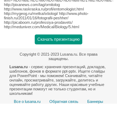
text=%D0%BE%D1%80%D0%BD%D0%B8%D1%82%D0%BE
http://pixanews.com/tag/ornitolog
http://www.raskraska.ru/profi/entomologist.html
http://mygeog.ru/metka/ixtiologi/ http://www.photo-
finish.ru/2011/01/16/fotografii-peshher/
http://picaboom.ru/professiya-prodavets/
http://meduniver.com/Medical/Biology/5.html
Скачать презентацию
Copyright © 2021-2023 Lusana.ru. Все права
защищены.
Lusana.ru
- сервис хранения презентаций, докладов,
шаблонов, фонов в формате ppt-pptx. Ищете слайды
для PowerPoint - мы поможем! Скачивайте, читайте
онлайн, просматривайте, загружайте, делитесь и
оценивайте работу других. Наши красивые учебные
презентации помогут не только студентам, но и
школьникам!
Все о lusana.ru
Обратная связь
Баннеры