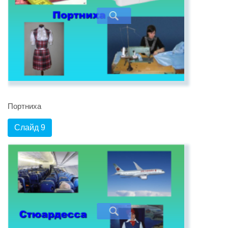
Портниха
Слайд 9