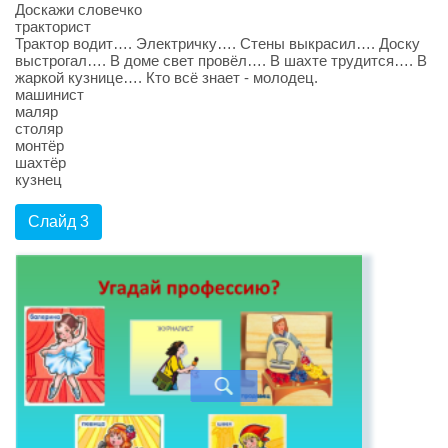
Доскажи словечко
тракторист
Трактор водит…. Электричку…. Стены выкрасил…. Доску
выстрогал…. В доме свет провёл…. В шахте трудится…. В
жаркой кузнице…. Кто всё знает - молодец.
машинист
маляр
столяр
монтёр
шахтёр
кузнец
Слайд 3