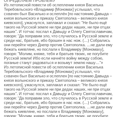
ОПРЕДЕЛЯЕМ ПРОБЛЕМУ
Из летописной повести об ослеплении князя Василька
Теребовльского «Владимир [Мономах] услышал, что
схвачен был Василько и ослеплён [по настоянию Давыда –
князя волынского и приказу Святополка – великого князя
киевского], ужаснулся, заплакал и сказал: "Не было ещё
такого на Русской земле ни при дедах наших, ни при отцах
наших". И тотчас послал к Давыду и Олегу Святославичам,
говоря: "Да поправим зло, что случилось в Русской земле и
среди нас, братьев, ибо брошен в нас нож. (…) Собрались
они перейти через Днепр против Святополка. …не дали ему
бежать киевляне, но послали к Владимиру [Мономаху],
говоря: "Молим, княже, тебя и братьев твоих, не погубите
Русской земли! Ибо если начнёте войну между собою,
поганые станут радоваться и возьмут землю нашу…"»
Из летописной повести об ослеплении князя Василька
Теребовльского «Владимир [Мономах] услышал, что
схвачен был Василько и ослеплен [по настоянию Давыда –
князя волынского и приказу Святополка – великого князя
киевского], ужаснулся, заплакал и сказал: "Не было ещё
такого на Русской земле ни при дедах наших, ни при отцах
наших". И тотчас послал к Давыду и Олегу Святославичам,
говоря: "Да поправим зло, что случилось в Русской земле и
среди нас, братьев, ибо брошен в нас нож. (…) Собрались
они перейти через Днепр против Святополка. …не дали ему
бежать киевляне, но послали к Владимиру [Мономаху],
говоря: "Молим, княже, тебя и братьев твоих, не погубите