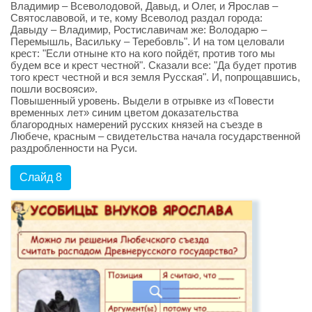
Владимир – Всеволодовой, Давыд, и Олег, и Ярослав –
Святославовой, и те, кому Всеволод раздал города:
Давыду – Владимир, Ростиславичам же: Володарю –
Перемышль, Васильку – Теребовль". И на том целовали
крест: "Если отныне кто на кого пойдёт, против того мы
будем все и крест честной". Сказали все: "Да будет против
того крест честной и вся земля Русская". И, попрощавшись,
пошли восвояси».
Повышенный уровень. Выдели в отрывке из «Повести
временных лет» синим цветом доказательства
благородных намерений русских князей на съезде в
Любече, красным – свидетельства начала государственной
раздробленности на Руси.
Слайд 8