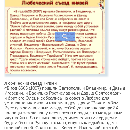
Любеческий съезд князей
«В год 6605 (1097) пришли Святополк, и Владимир, и Давыд
Игоревич, и Василько Ростиславич, и Давыд Святославич,
и брат его Олег, и собрались на совет в Любече для
установления мира, и говорили друг другу: "Зачем губим
Русскую землю, сами между собой устраивая распри? А
половцы землю нашу несут розно и рады, что между нами
идут войны. Да отныне определимся единым сердцем и
будем блюсти Русскую землю, и пусть каждый владеет
отчиной своей: Святополк – Киевом, Изяславой отчиной,