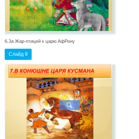
6.За Жар-птицей к царю АфРону
Слайд 9