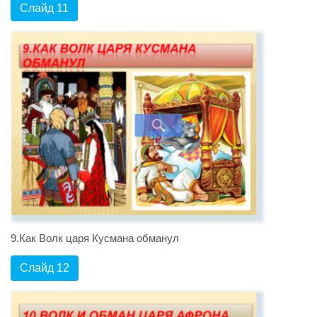
Слайд 11
9.Как Волк царя Кусмана обманул
Слайд 12