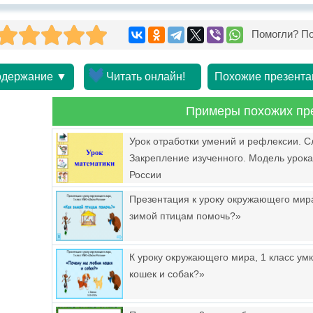
Помогли? По
держание ▼
Читать онлайн!
Похожие презента
Примеры похожих пр
Урок отработки умений и рефлексии. С
Закрепление изученного. Модель урок
России
Презентация к уроку окружающего мира
зимой птицам помочь?»
К уроку окружающего мира, 1 класс у
кошек и собак?»