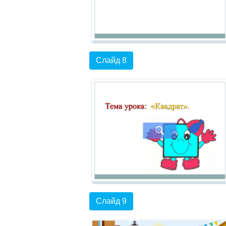
Слайд 8
Слайд 9