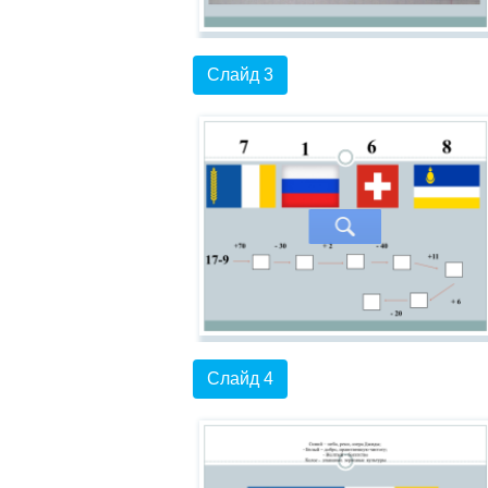
Слайд 3
Слайд 4