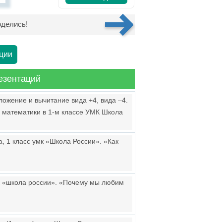
делись!
ции
езентаций
ложение и вычитание вида +4, вида –4.
а математики в 1-м классе УМК Школа
, 1 класс умк «Школа России». «Как
мк «школа россии». «Почему мы любим