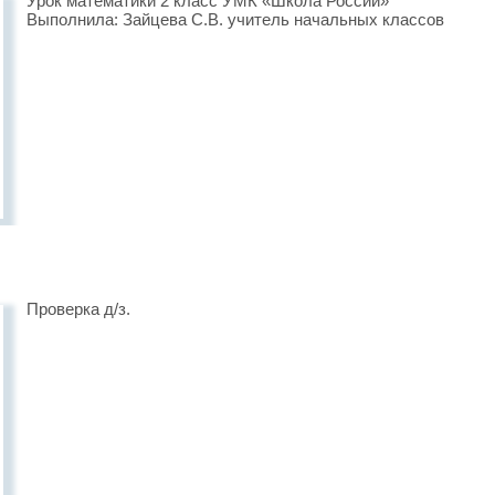
Урок математики 2 класс УМК «Школа России»
Выполнила: Зайцева С.В. учитель начальных классов
Проверка д/з.