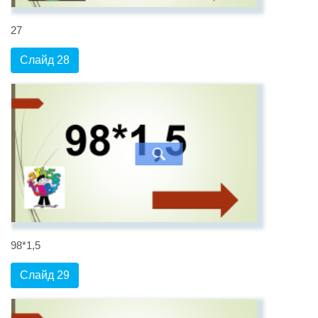
27
Слайд 28
98*1,5
Слайд 29