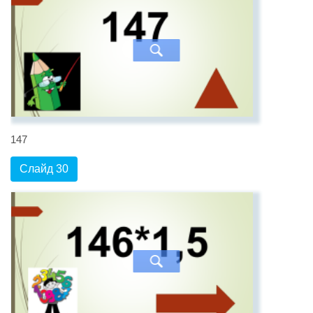
147
Слайд 30