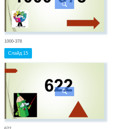
1000-378
Слайд 15
622