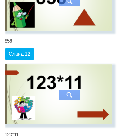
858
Слайд 12
123*11