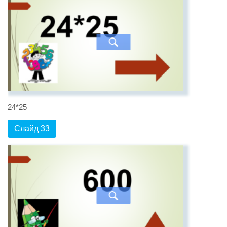
24*25
Слайд 33