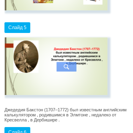
Слайд 5
Джедедия Бакстон (1707–1772) был известным английским
калькулятором , родившимся в Элмтоне , недалеко от
Кресвелла , в Дербишире .
Слайд 6