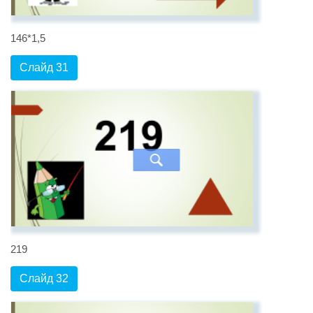
146*1,5
Слайд 31
219
Слайд 32