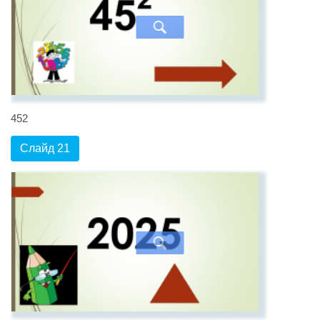
452
Слайд 21