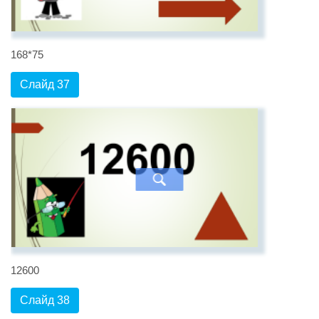
168*75
Слайд 37
12600
Слайд 38