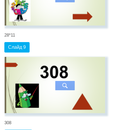
28*11
Слайд 9
308