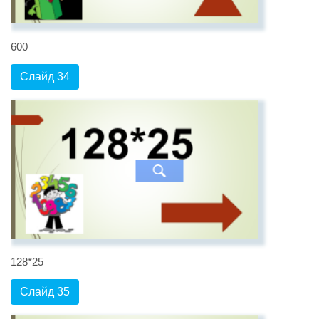
600
Слайд 34
128*25
Слайд 35