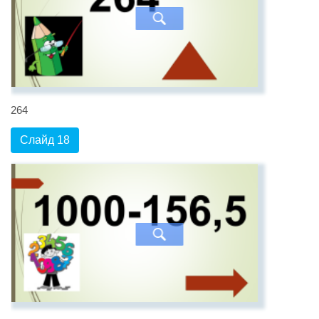
264
Слайд 18