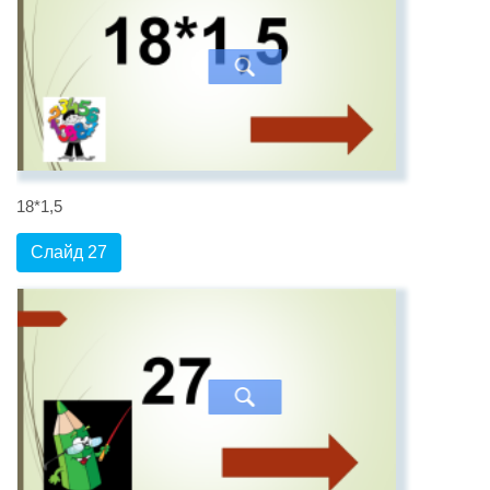
18*1,5
Слайд 27