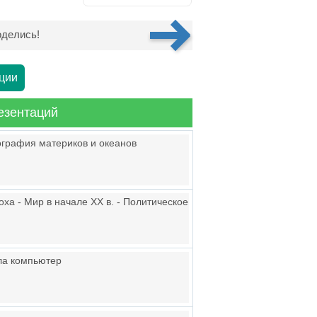
делись!
ции
езентаций
еография материков и океанов
ха - Мир в начале ХХ в. - Политическое
ла компьютер