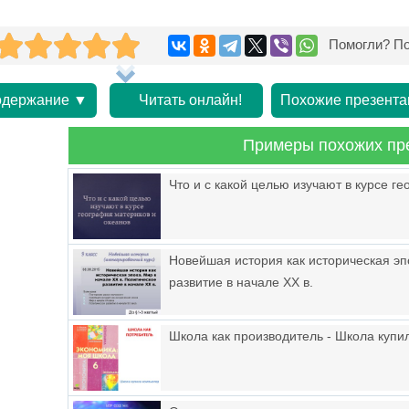
Помогли? По
держание ▼
Читать онлайн!
Похожие презента
Примеры похожих пр
Что и с какой целью изучают в курсе г
Новейшая история как историческая эпо
развитие в начале ХХ в.
Школа как производитель - Школа купи