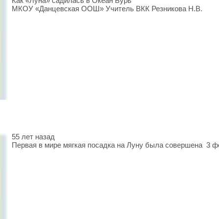
Как «Луна» садилась в Океан Бурь
МКОУ «Данцевская ООШ» Учитель ВКК Резникова Н.В.
55 лет назад
Первая в мире мягкая посадка на Луну была совершена 3 ф