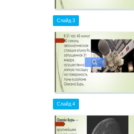
Слайд 3
Слайд 4