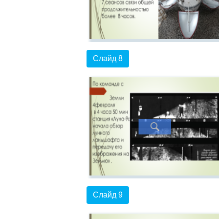
Слайд 8
Слайд 9