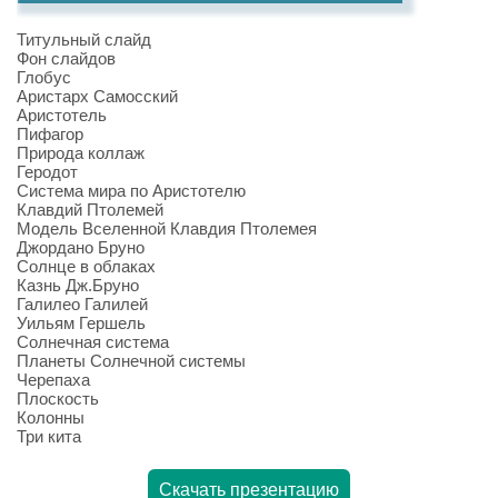
Титульный слайд
Фон слайдов
Глобус
Аристарх Самосский
Аристотель
Пифагор
Природа коллаж
Геродот
Система мира по Аристотелю
Клавдий Птолемей
Модель Вселенной Клавдия Птолемея
Джордано Бруно
Солнце в облаках
Казнь Дж.Бруно
Галилео Галилей
Уильям Гершель
Солнечная система
Планеты Солнечной системы
Черепаха
Плоскость
Колонны
Три кита
Скачать презентацию