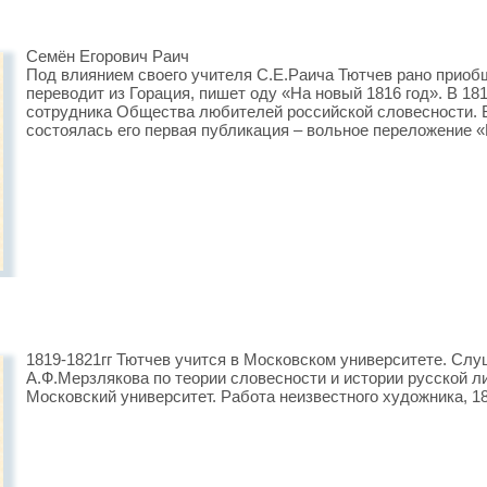
Семён Егорович Раич
Под влиянием своего учителя С.Е.Раича Тютчев рано приоб
переводит из Горация, пишет оду «На новый 1816 год». В 18
сотрудника Общества любителей российской словесности. В
состоялась его первая публикация – вольное переложение 
1819-1821гг Тютчев учится в Московском университете. Сл
А.Ф.Мерзлякова по теории словесности и истории русской л
Московский университет. Работа неизвестного художника, 182