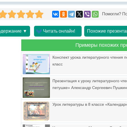
Помогли? По
держание ▼
Читать онлайн!
Похожие презента
Примеры похожих пр
Конспект урока литературного чтения п
класс
Презентация к уроку литературного чте
петушке» Александр Сергеевич Пушкин
Урок литературы в 8 классе «Календар