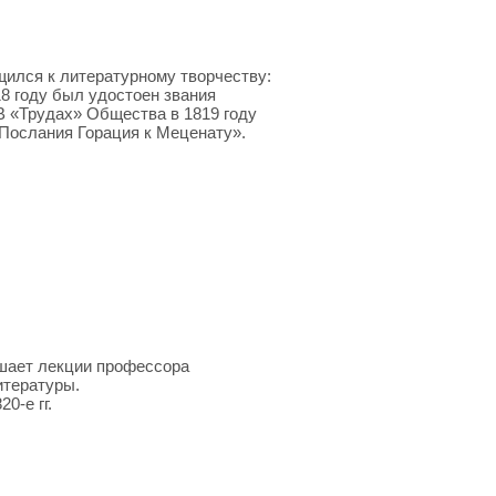
щился к литературному творчеству:
18 году был удостоен звания
 «Трудах» Общества в 1819 году
«Послания Горация к Меценату».
ушает лекции профессора
итературы.
0-е гг.