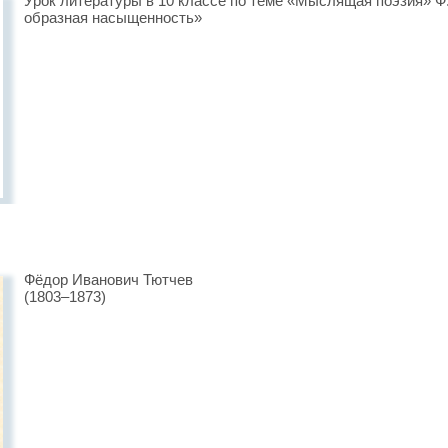
Урок литературы в 10 классе по теме «Мыслящая поэзия» Ф
образная насыщенность»
Фёдор Иванович Тютчев
(1803–1873)