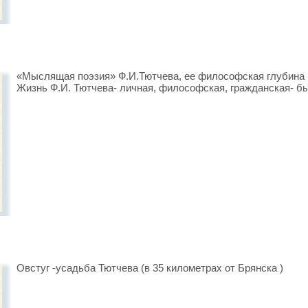
«Мыслящая поэзия» Ф.И.Тютчева, ее философская глубина 
Жизнь Ф.И. Тютчева- личная, философская, гражданская- б
Овстуг -усадьба Тютчева (в 35 километрах от Брянска )