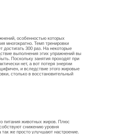
жнений, особенностью которых
ия многократно. Темп тренировки
т достигать 300 раз. На некоторые
ствие выполнения этих упражнений вы
быть. Поскольку занятия проходят при
тически нет, а вот потеря энергии
ецифичен, и вследствие этого жировые
овки, столько в восстановительный
го питания животных жиров. Плюс
особствуют снижению уровня
а так же просто улучшают настроение.