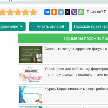
Помогли? По
держание ▼
Читать онлайн!
Похожие презента
Примеры похожих пр
Основные методы коррекции фигуры с
Упражнения для работы над формирова
чтения у учащихся с ограниченными в
К уроку Коррекционные методы работы