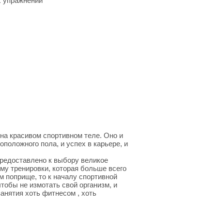
 упражнений
а красивом спортивном теле. Оно и
оположного пола, и успех в карьере, и
предоставлено к выбору великое
му тренировки, которая больше всего
м поприще, то к началу спортивной
тобы не измотать свой организм, и
занятия хоть фитнесом , хоть