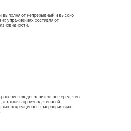
ены выполняют непрерывный и высоко
тих упражнениях составляют
азновидности.
транение как дополнительное средство
, а также в производственной
личных рекреационных мероприятиях
.