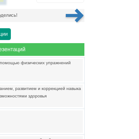
делись!
ции
езентаций
 помощью физических упражнений
нием, развитием и коррекцией навыка
озможностями здоровья