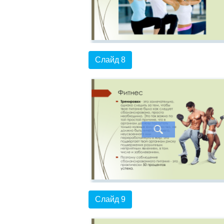
Слайд 8
Слайд 9