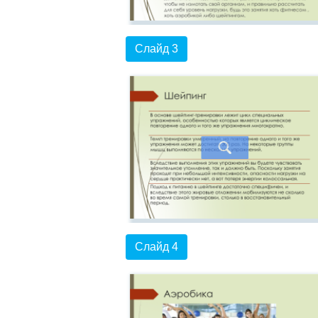
Слайд 3
Слайд 4