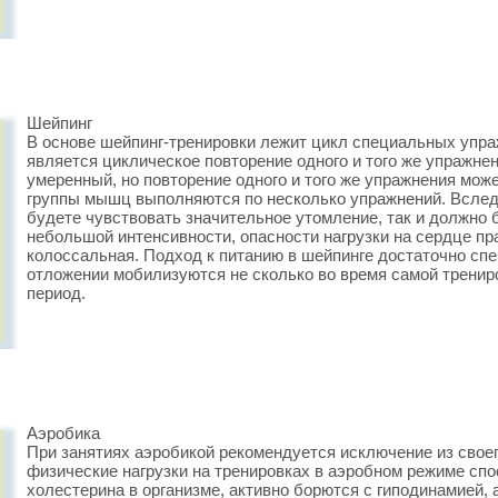
Шейпинг
В основе шейпинг-тренировки лежит цикл специальных упра
является циклическое повторение одного и того же упражнен
умеренный, но повторение одного и того же упражнения може
группы мышц выполняются по несколько упражнений. Вслед
будете чувствовать значительное утомление, так и должно 
небольшой интенсивности, опасности нагрузки на сердце прак
колоссальная. Подход к питанию в шейпинге достаточно сп
отложении мобилизуются не сколько во время самой тренир
период.
Аэробика
При занятиях аэробикой рекомендуется исключение из свое
физические нагрузки на тренировках в аэробном режиме сп
холестерина в организме, активно борются с гиподинамией, 