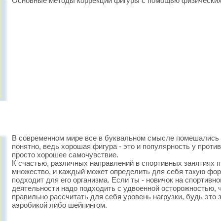
Основные методы коррекции фигуры с помощью физических
В современном мире все в буквальном смысле помешались н
понятно, ведь хорошая фигура - это и популярность у против
просто хорошее самочувствие.
К счастью, различных направлений в спортивных занятиях 
множество, и каждый может определить для себя такую фор
подходит для его организма. Если ты - новичок на спортивно
деятельности надо подходить с удвоенной осторожностью, ч
правильно рассчитать для себя уровень нагрузки, будь это 
аэробикой либо шейпингом.