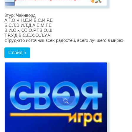
3тур: Чайнворд
А.Т.О.Ч.Н.Е.Й.В.С.И.Р.Е
Б.С.Т.Э.И.Т.Д.А.Е.М.Г.Е
В.И.О.-.К.С.О.Р.Г.В.О.Ш
Т.Р.У.Д.В.С.Е.Х.О.Л.У.Ч
«Труд-это источник всех радостей, всего лучшего в мире»
Слайд 5