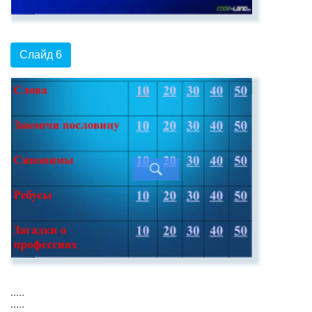
Слайд 6
.....
.....