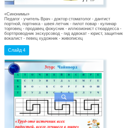
«Синонимы»
Педагог - учитель Врач - доктор стоматолог - дантист
портной, портниха - швея летчик - пилот повар - кулинар
торговец - продавец фокусник - иллюзионист стюардесса -
бортпроводник экскурсовод - гид адвокат - юрист, защитник
вокалист - певец художник - живописец
Слайд 4