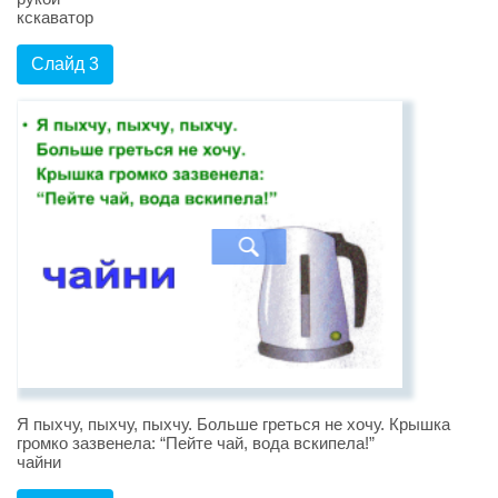
кскаватор
Слайд 3
Я пыхчу, пыхчу, пыхчу. Больше греться не хочу. Крышка
громко зазвенела: “Пейте чай, вода вскипела!”
чайни