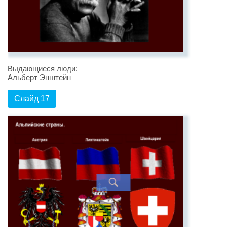
Выдающиеся люди:
Альберт Энштейн
Слайд 17