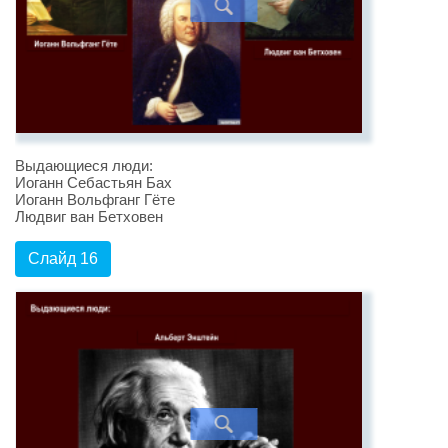
Выдающиеся люди:
Иоганн Себастьян Бах
Иоганн Вольфганг Гёте
Людвиг ван Бетховен
Слайд 16