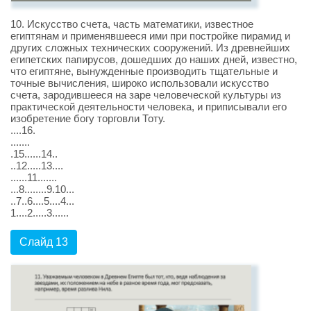
10. Искусство счета, часть математики, известное
египтянам и применявшееся ими при постройке пирамид и
других сложных технических сооружений. Из древнейших
египетских папирусов, дошедших до наших дней, известно,
что египтяне, вынужденные производить тщательные и
точные вычисления, широко использовали искусство
счета, зародившееся на заре человеческой культуры из
практической деятельности человека, и приписывали его
изобретение богу торговли Тоту.
....16.
.......
.15......14..
..12.....13....
......11.......
...8........9.10...
..7..6....5....4...
1....2.....3......
Слайд 13