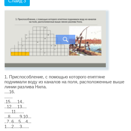
Слайд 3
1. Приспособление, с помощью которого египтяне
поднимали воду из каналов на поля, расположенные выше
линии разлива Нила.
....16.
.......
.15......14..
..12.....13....
......11.......
...8........9.10...
..7..6....5....4...
1....2.....3......