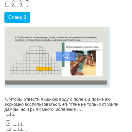
1....2.....3......
Слайд 6
4. Чтобы отвести лишнюю воду с полей, а позже ею
экономно воспользоваться, египтяне не только строили
дамбы, но и рыли многочисленные …
....16.
.......
.15......14..
..12.....13....