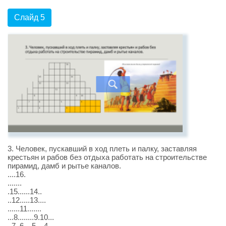
Слайд 5
3. Человек, пускавший в ход плеть и палку, заставляя
крестьян и рабов без отдыха работать на строительстве
пирамид, дамб и рытье каналов.
....16.
.......
.15......14..
..12.....13....
......11.......
...8........9.10...
..7..6....5....4...