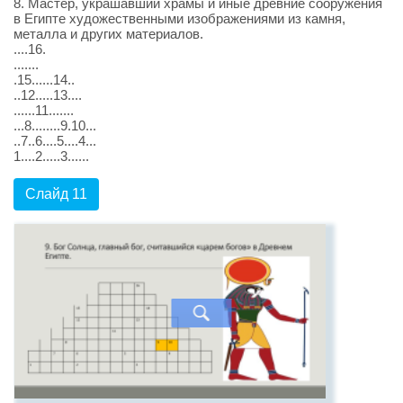
8. Мастер, украшавший храмы и иные древние сооружения
в Египте художественными изображениями из камня,
металла и других материалов.
....16.
.......
.15......14..
..12.....13....
......11.......
...8........9.10...
..7..6....5....4...
1....2.....3......
Слайд 11