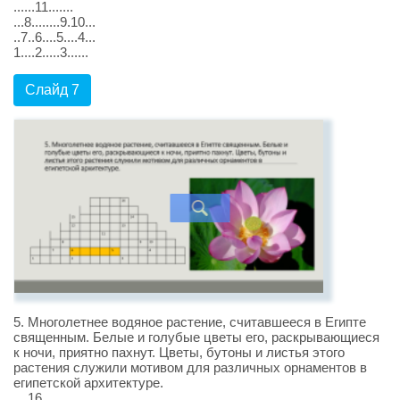
......11.......
...8........9.10...
..7..6....5....4...
1....2.....3......
Слайд 7
5. Многолетнее водяное растение, считавшееся в Египте
священным. Белые и голубые цветы его, раскрывающиеся
к ночи, приятно пахнут. Цветы, бутоны и листья этого
растения служили мотивом для различных орнаментов в
египетской архитектуре.
....16.