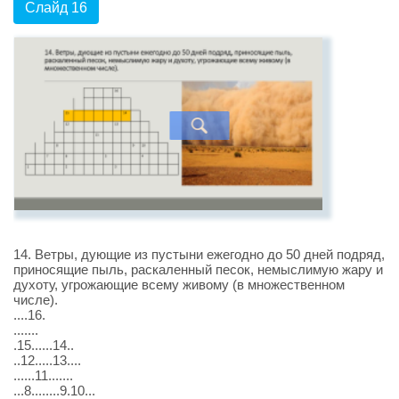
Слайд 16
14. Ветры, дующие из пустыни ежегодно до 50 дней подряд,
приносящие пыль, раскаленный песок, немыслимую жару и
духоту, угрожающие всему живому (в множественном
числе).
....16.
.......
.15......14..
..12.....13....
......11.......
...8........9.10...