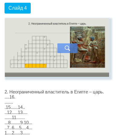
Слайд 4
2. Неограниченный властитель в Египте – царь.
....16.
.......
.15......14..
..12.....13....
......11.......
...8........9.10...
..7..6....5....4...
1....2.....3......