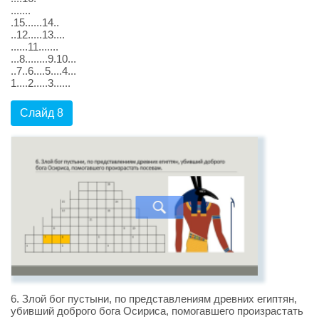
.......
.15......14..
..12.....13....
......11.......
...8........9.10...
..7..6....5....4...
1....2.....3......
Слайд 8
6. Злой бог пустыни, по представлениям древних египтян,
убивший доброго бога Осириса, помогавшего произрастать