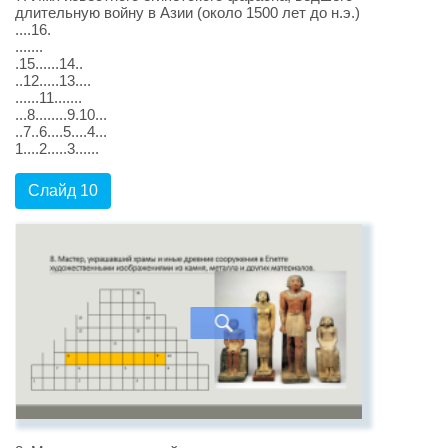
длительную войну в Азии (около 1500 лет до н.э.)
....16.
.......
.15......14..
..12.....13....
......11.......
...8........9.10...
..7..6....5....4...
1....2.....3......
Слайд 10