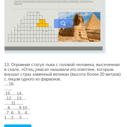
13. Огромная статуя льва с головой человека, высеченная
в скале. «Отец ужаса» называли его египтяне, которым
внушал страх каменный великан (высота более 20 метров)
с лицом одного из фараонов.
....16.
.......
.15......14..
..12.....13....
......11.......
...8........9.10...
..7..6....5....4...
1....2.....3......