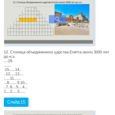
12. Столица объединенного царства Египта около 3000 лет
до н.э.
....16.
.......
.15......14..
..12.....13....
......11.......
...8........9.10...
..7..6....5....4...
1....2.....3......
Слайд 15