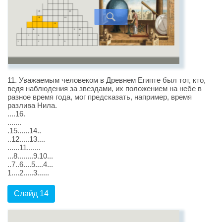
11. Уважаемым человеком в Древнем Египте был тот, кто,
ведя наблюдения за звездами, их положением на небе в
разное время года, мог предсказать, например, время
разлива Нила.
....16.
.......
.15......14..
..12.....13....
......11.......
...8........9.10...
..7..6....5....4...
1....2.....3......
Слайд 14