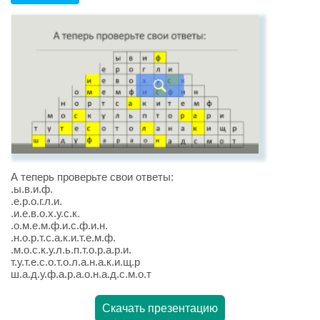
А теперь проверьте свои ответы:
.ы.в.и.ф.
.е.р.о.г.л.и.
.и.е.в.о.х.у.с.к.
.о.м.е.м.ф.и.с.ф.и.н.
.н.о.р.т.с.а.к.и.т.е.м.ф.
.м.о.с.к.у.л.ь.п.т.о.р.а.р.и.
т.у.т.е.с.о.т.о.л.а.н.а.к.и.щ.р
ш.а.д.у.ф.а.р.а.о.н.а.д.с.м.о.т
Скачать презентацию