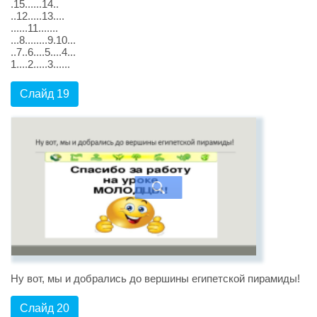
.15......14..
..12.....13....
......11.......
...8........9.10...
..7..6....5....4...
1....2.....3......
Слайд 19
Ну вот, мы и добрались до вершины египетской пирамиды!
Слайд 20