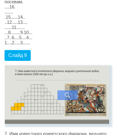
посевам.
....16.
.......
.15......14..
..12.....13....
......11.......
...8........9.10...
..7..6....5....4...
1....2.....3......
Слайд 9
7. Имя известного египетского фараона, ведшего