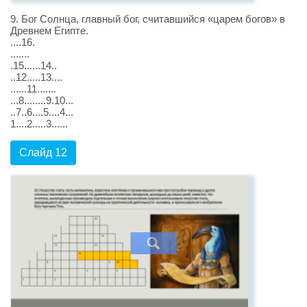
9. Бог Солнца, главный бог, считавшийся «царем богов» в
Древнем Египте.
....16.
.......
.15......14..
..12.....13....
......11.......
...8........9.10...
..7..6....5....4...
1....2.....3......
Слайд 12