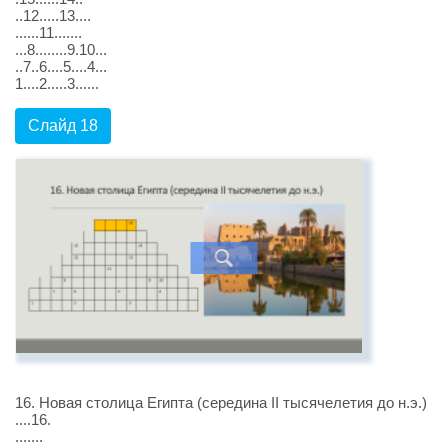
..12.....13....
......11.......
...8........9.10...
..7..6....5....4...
1....2.....3......
Слайд 18
16. Новая столица Египта (середина II тысячелетия до н.э.)
....16.
.......