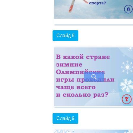
Слайд 8
Слайд 9