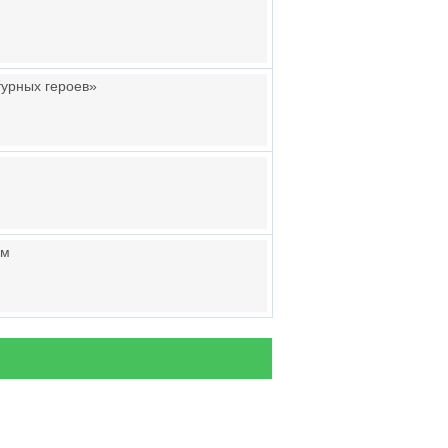
турных героев»
ам