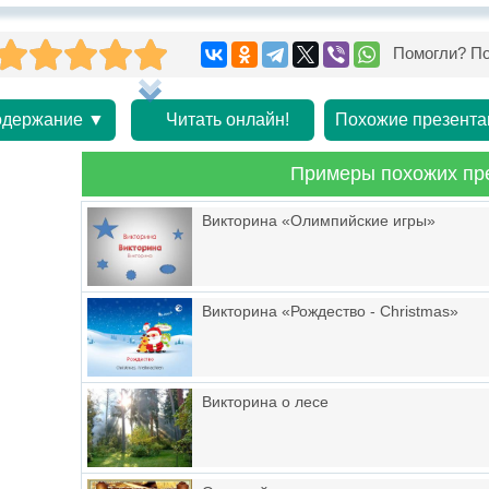
Помогли? По
держание ▼
Читать онлайн!
Похожие презента
Примеры похожих пр
Викторина «Олимпийские игры»
Викторина «Рождество - Christmas»
Викторина о лесе