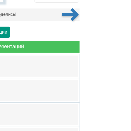
делись!
ции
езентаций