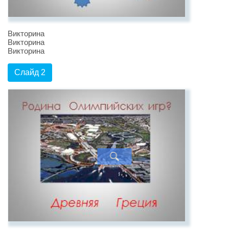
Викторина
Викторина
Викторина
Слайд 2