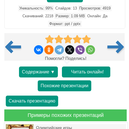
Уникальность: 99%
Слайдов: 13
Просмотров: 4919
Скачиваний: 2218
Размер: 1.09 MB
Онлайн: Да
Формат: ppt / pptx
Помогли? Поделись!
Содержание ▼
Читать онлайн!
Похожие презентации
Скачать презентацию
Примеры похожих презентаций
Олимпийские игры