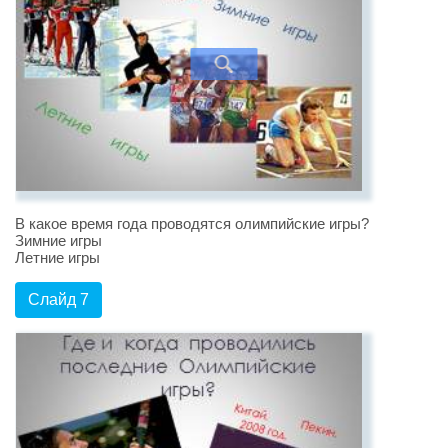
В какое время года проводятся олимпийские игры?
Зимние игры
Летние игры
Слайд 7