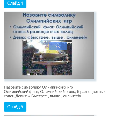
Слайд 4
Назовите символику Олимпийских игр
Олимпийский флаг; Олимпийский огонь; 5 разноцветных
колец Девиз: « Быстрее , выше , сильнее!»
Слайд 5