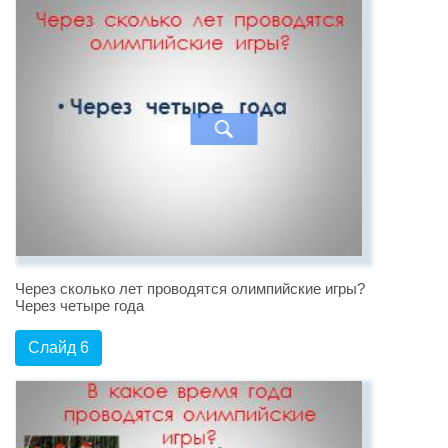
Через сколько лет проводятся олимпийские игры?
Через четыре года
Слайд 6