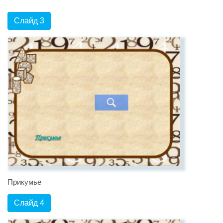
Слайд 3
Прикумье
Слайд 4