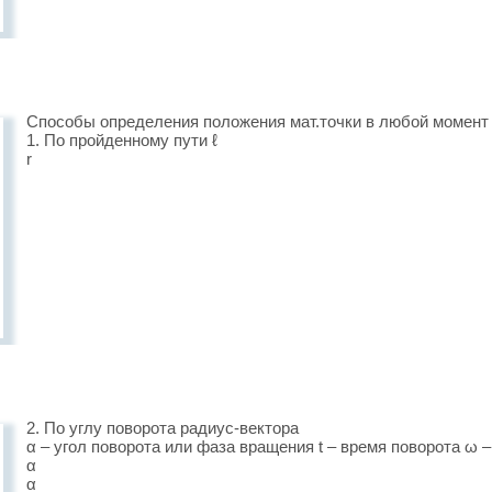
Способы определения положения мат.точки в любой момент
1. По пройденному пути ℓ
r
2. По углу поворота радиус-вектора
α – угол поворота или фаза вращения t – время поворота ω –
α
α