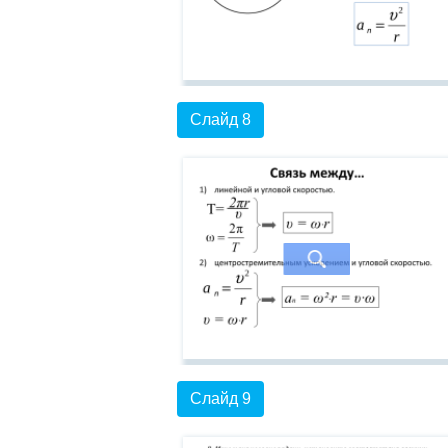
Слайд 8
Слайд 9