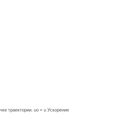
чке траектории. υo = υ Ускорение