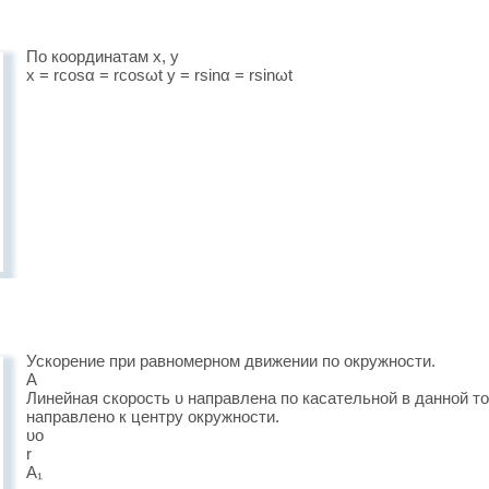
По координатам x, y
x = rcosα = rcosωt y = rsinα = rsinωt
Ускорение при равномерном движении по окружности.
А
Линейная скорость υ направлена по касательной в данной то
направлено к центру окружности.
υo
r
А₁