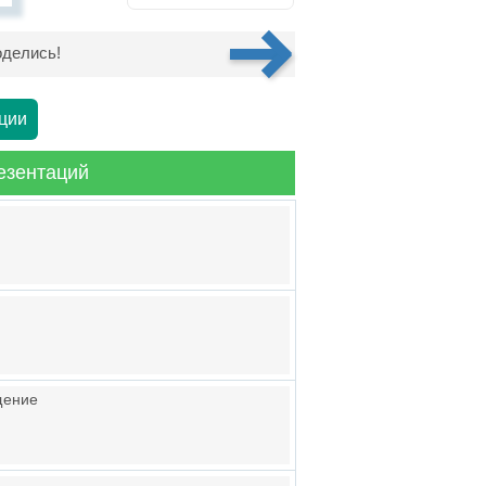
делись!
ции
езентаций
щение