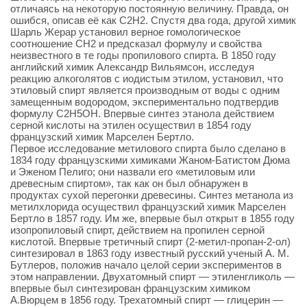
отличаясь на некоторую постоянную величину. Правда, он
ошибся, описав её как C2H2. Спустя два года, другой химик
Шарль Жерар установил верное гомологическое
соотношение CH2 и предсказал формулу и свойства
неизвестного в те годы пропилового спирта. В 1850 году
английский химик Александр Вильямсон, исследуя
реакцию алкоголятов с иодистым этилом, установил, что
этиловый спирт является производным от воды с одним
замещенным водородом, экспериментально подтвердив
формулу C2H5OH. Впервые синтез этанола действием
серной кислоты на этилен осуществил в 1854 году
французский химик Марселен Бертло.
Первое исследование метилового спирта было сделано в
1834 году французскими химиками Жаном-Батистом Дюма
и Эженом Пелиго; они назвали его «метиловым или
древесным спиртом», так как он был обнаружен в
продуктах сухой перегонки древесины. Синтез метанола из
метилхлорида осуществил французский химик Марселен
Бертло в 1857 году. Им же, впервые был открыт в 1855 году
изопропиловый спирт, действием на пропилен серной
кислотой. Впервые третичный спирт (2-метил-пропан-2-ол)
синтезировал в 1863 году известный русский ученый А. М.
Бутлеров, положив начало целой серии экспериментов в
этом направлении. Двухатомный спирт — этиленгликоль —
впервые был синтезирован французским химиком
А.Вюрцем в 1856 году. Трехатомный спирт — глицерин —