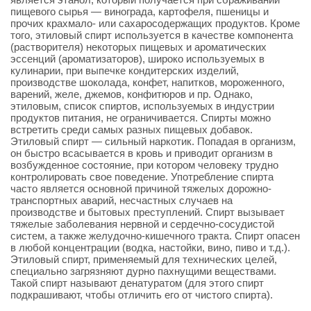
пищевого сырья — винограда, картофеля, пшеницы и
прочих крахмало- или сахаросодержащих продуктов. Кроме
того, этиловый спирт используется в качестве компонента
(растворителя) некоторых пищевых и ароматических
эссенций (ароматизаторов), широко используемых в
кулинарии, при выпечке кондитерских изделий,
производстве шоколада, конфет, напитков, мороженного,
варений, желе, джемов, конфитюров и пр. Однако,
этиловым, список спиртов, используемых в индустрии
продуктов питания, не ограничивается. Спирты можно
встретить среди самых разных пищевых добавок.
Этиловый спирт — сильный наркотик. Попадая в организм,
он быстро всасывается в кровь и приводит организм в
возбужденное состояние, при котором человеку трудно
контролировать свое поведение. Употребление спирта
часто является основной причиной тяжелых дорожно-
транспортных аварий, несчастных случаев на
производстве и бытовых преступлений. Спирт вызывает
тяжелые заболевания нервной и сердечно-сосудистой
систем, а также желудочно-кишечного тракта. Спирт опасен
в любой концентрации (водка, настойки, вино, пиво и т.д.).
Этиловый спирт, применяемый для технических целей,
специально загрязняют дурно пахнущими веществами.
Такой спирт называют денатуратом (для этого спирт
подкрашивают, чтобы отличить его от чистого спирта).