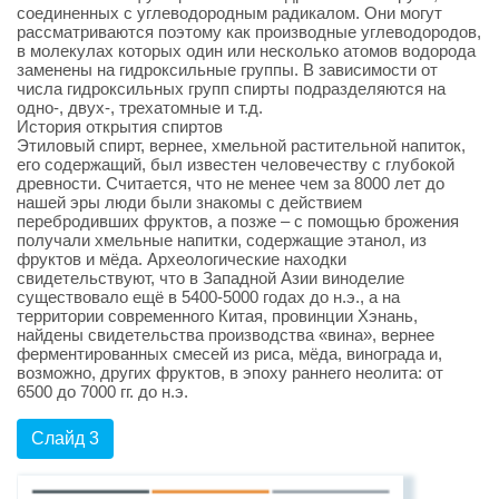
соединенных с углеводородным радикалом. Они могут
рассматриваются поэтому как производные углеводородов,
в молекулах которых один или несколько атомов водорода
заменены на гидроксильные группы. В зависимости от
числа гидроксильных групп спирты подразделяются на
одно-, двух-, трехатомные и т.д.
История открытия спиртов
Этиловый спирт, вернее, хмельной растительной напиток,
его содержащий, был известен человечеству с глубокой
древности. Считается, что не менее чем за 8000 лет до
нашей эры люди были знакомы с действием
перебродивших фруктов, а позже – с помощью брожения
получали хмельные напитки, содержащие этанол, из
фруктов и мёда. Археологические находки
свидетельствуют, что в Западной Азии виноделие
существовало ещё в 5400-5000 годах до н.э., а на
территории современного Китая, провинции Хэнань,
найдены свидетельства производства «вина», вернее
ферментированных смесей из риса, мёда, винограда и,
возможно, других фруктов, в эпоху раннего неолита: от
6500 до 7000 гг. до н.э.
Слайд 3