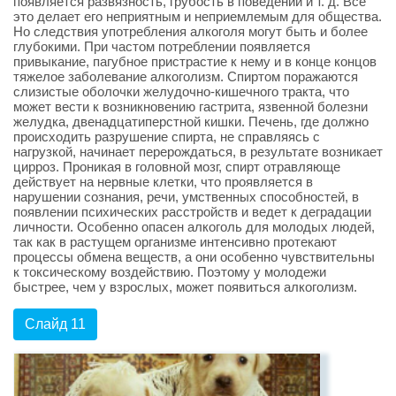
появляется развязность, грубость в поведении и т. д. Все
это делает его неприятным и неприемлемым для общества.
Но следствия употребления алкоголя могут быть и более
глубокими. При частом потреблении появляется
привыкание, пагубное пристрастие к нему и в конце концов
тяжелое заболевание алкоголизм. Спиртом поражаются
слизистые оболочки желудочно-кишечного тракта, что
может вести к возникновению гастрита, язвенной болезни
желудка, двенадцатиперстной кишки. Печень, где должно
происходить разрушение спирта, не справляясь с
нагрузкой, начинает перерождаться, в результате возникает
цирроз. Проникая в головной мозг, спирт отравляюще
действует на нервные клетки, что проявляется в
нарушении сознания, речи, умственных способностей, в
появлении психических расстройств и ведет к деградации
личности. Особенно опасен алкоголь для молодых людей,
так как в растущем организме интенсивно протекают
процессы обмена веществ, а они особенно чувствительны
к токсическому воздействию. Поэтому у молодежи
быстрее, чем у взрослых, может появиться алкоголизм.
Слайд 11