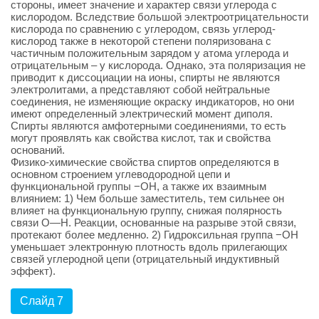
стороны, имеет значение и характер связи углерода с
кислородом. Вследствие большой электроотрицательности
кислорода по сравнению с углеродом, связь углерод-
кислород также в некоторой степени поляризована с
частичным положительным зарядом у атома углерода и
отрицательным – у кислорода. Однако, эта поляризация не
приводит к диссоциации на ионы, спирты не являются
электролитами, а представляют собой нейтральные
соединения, не изменяющие окраску индикаторов, но они
имеют определенный электрический момент диполя.
Спирты являются амфотерными соединениями, то есть
могут проявлять как свойства кислот, так и свойства
оснований.
Физико-химические свойства спиртов определяются в
основном строением углеводородной цепи и
функциональной группы −OH, а также их взаимным
влиянием: 1) Чем больше заместитель, тем сильнее он
влияет на функциональную группу, снижая полярность
связи O—Н. Реакции, основанные на разрыве этой связи,
протекают более медленно. 2) Гидроксильная группа −ОН
уменьшает электронную плотность вдоль прилегающих
связей углеродной цепи (отрицательный индуктивный
эффект).
Слайд 7