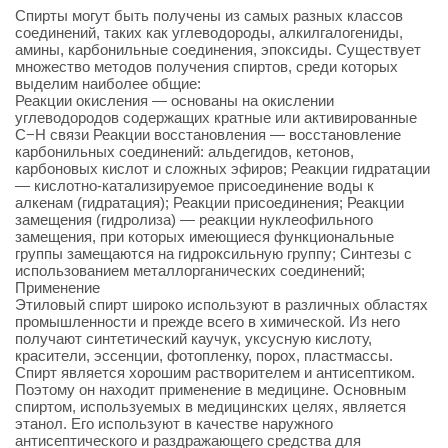
Спирты могут быть получены из самых разных классов
соединений, таких как углеводороды, алкилгалогениды,
амины, карбонильные соединения, эпоксиды. Существует
множество методов получения спиртов, среди которых
выделим наиболее общие:
Реакции окисления — основаны на окислении
углеводородов содержащих кратные или активированные
C−H связи Реакции восстановления — восстановление
карбонильных соединений: альдегидов, кетонов,
карбоновых кислот и сложных эфиров; Реакции гидратации
— кислотно-катализируемое присоединение воды к
алкенам (гидратация); Реакции присоединения; Реакции
замещения (гидролиза) — реакции нуклеофильного
замещения, при которых имеющиеся функциональные
группы замещаются на гидроксильную группу; Синтезы с
использованием металлорганических соединений;
Применение
Этиловый спирт широко используют в различных областях
промышленности и прежде всего в химической. Из него
получают синтетический каучук, уксусную кислоту,
красители, эссенции, фотопленку, порох, пластмассы.
Спирт является хорошим растворителем и антисептиком.
Поэтому он находит применение в медицине. Основным
спиртом, используемых в медицинских целях, является
этанол. Его используют в качестве наружного
антисептического и раздражающего средства для