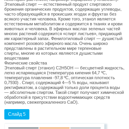
Этиловый спирт — естественный продукт спиртового
брожения органических продуктов, содержащих углеводы,
часто образующийся в прокисших ягодах и фруктах без
всякого участия человека. Кроме того, этанол является
естественным метаболитом и содержится в тканях и крови
животных и человека. В эфирных маслах зеленых частей
многих растений содержится «спирт листьев», придающий
им характерный запах. Фенилэтиловый спирт — душистый
компонент розового эфирного масла. Очень широко
представлены в растительном мире терпеновые
спирты, многие из которых являются душистыми
веществами
Физические свойства
Этиловый спирт (этанол) С2Н5ОН — бесцветней жидкость,
легко испаряющаяся (температура кипения 64,7 ºС,
температура плавления -97,8 ºС, оптическая плотность
0,7930) . Спирт, содержащий 4—5 % воды, называют
ректификатом, а содержащий только доли процента воды
— абсолютным спиртом. Такой спирт получают химической
обработкой в присутствии водоотнимающих средств
(например, свежепрокаленного СаО).
Слайд 5