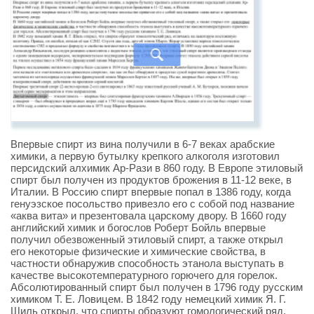
Впервые спирт из вина получили в 6-7 веках арабские
химики, а первую бутылку крепкого алкоголя изготовил
персидский алхимик Ар-Рази в 860 году. В Европе этиловый
спирт был получен из продуктов брожения в 11-12 веке, в
Италии. В Россию спирт впервые попал в 1386 году, когда
генуэзское посольство привезло его с собой под название
«аква вита» и презентовала царскому двору. В 1660 году
английский химик и богослов Роберт Бойль впервые
получил обезвоженный этиловый спирт, а также открыл
его некоторые физические и химические свойства, в
частности обнаружив способность этанола выступать в
качестве высокотемпературного горючего для горелок.
Абсолютированный спирт был получен в 1796 году русским
химиком Т. Е. Ловицем. В 1842 году немецкий химик Я. Г.
Шиль открыл, что спирты образуют гомологический ряд,