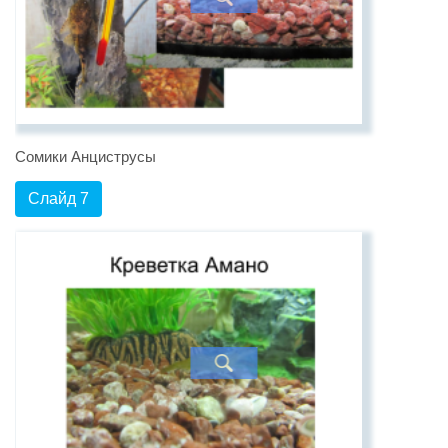
Сомики Анциструсы
Слайд 7