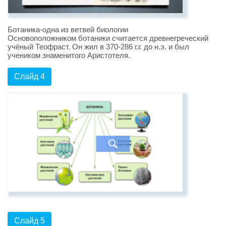
Ботаника-одна из ветвей биологии
Основоположником ботаники считается древнегреческий
учёный Теофраст. Он жил в 370-286 г.г. до н.э. и был
учеником знаменитого Аристотеля.
Слайд 4
Слайд 5