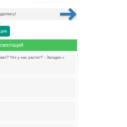
делись!
ции
езентаций
вет? Что у нас растет? - Загадки.»