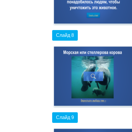
Слайд 8
Слайд 9