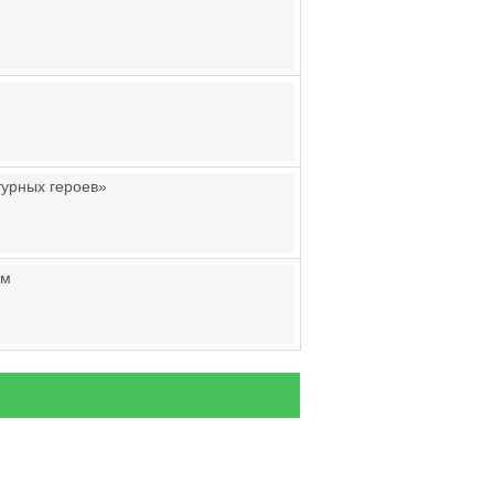
турных героев»
ам