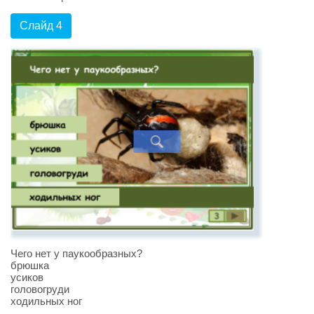
Слайд 4
Чего нет у паукообразных?
брюшка
усиков
головогруди
ходильных ног