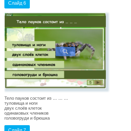
Слайд 6
Тело пауков состоит из … … …
туловища и ноги
двух слоёв клеток
одинаковых члеников
головогруди и брюшка
Слайд 7