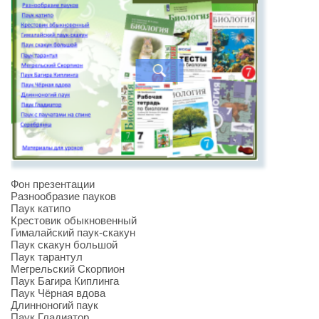
Фон презентации
Разнообразие пауков
Паук катипо
Крестовик обыкновенный
Гималайский паук-скакун
Паук скакун большой
Паук тарантул
Мегрельский Скорпион
Паук Багира Киплинга
Паук Чёрная вдова
Длинноногий паук
Паук Гладиатор