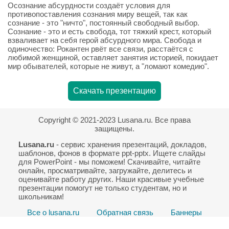
Осознание абсурдности создаёт условия для
противопоставления сознания миру вещей, так как
сознание - это "ничто", постоянный свободный выбор.
Сознание - это и есть свобода, тот тяжкий крест, который
взваливает на себя герой абсурдного мира. Свобода и
одиночество: Рокантен рвёт все связи, расстаётся с
любимой женщиной, оставляет занятия историей, покидает
мир обывателей, которые не живут, а "ломают комедию".
Скачать презентацию
Copyright © 2021-2023 Lusana.ru. Все права
защищены.
Lusana.ru
- сервис хранения презентаций, докладов,
шаблонов, фонов в формате ppt-pptx. Ищете слайды
для PowerPoint - мы поможем! Скачивайте, читайте
онлайн, просматривайте, загружайте, делитесь и
оценивайте работу других. Наши красивые учебные
презентации помогут не только студентам, но и
школьникам!
Все о lusana.ru
Обратная связь
Баннеры