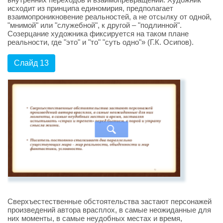
исходит из принципа единомирия, предполагает
взаимопроникновение реальностей, а не отсылку от одной,
"мнимой" или "служебной", к другой – "подлинной".
Созерцание художника фиксируется на таком плане
реальности, где "это" и "то" "суть одно"» (Г.К. Осипов).
Слайд 13
Сверхъестественные обстоятельства застают персонажей
произведений автора врасплох, в самые неожиданные для
них моменты, в самые неудобных местах и время,