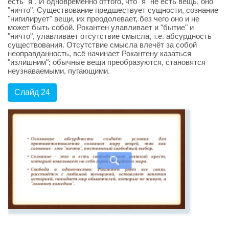
есть "я". И одновременно оттого, что "я" не есть вещь, оно
"ничто". Существование предшествует сущности, сознание
"нигилирует" вещи, их преодолевает, без чего оно и не
может быть собой. Рокантен улавливает и "бытие" и
"ничто", улавливает отсутствие смысла, т.е. абсурдность
существования. Отсутствие смысла влечёт за собой
неоправданность, всё начинает Рокантену казаться
"излишним"; обычные вещи преобразуются, становятся
неузнаваемыми, пугающими.
Слайд 24