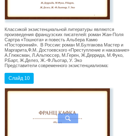
Классикой экзистенциальной литературы являются
произведения французских писателей: роман Жан-Поля
Сартра «Тошнота» и повесть Альбера Камю
«Посторонний». В России: роман М.Булгакова Мастер и
Маргарита,Ф.М. Достоевского «Преступление и наказание»
А.Глюксман, Л.Альтюссер, М.Герен, Ж.Деррида, М.Фуко,
Р.Барт, Ж.Делез, Ж.-Ф.Льотар, У. Эко
Представители современного экзистенциализма:
Слайд 10