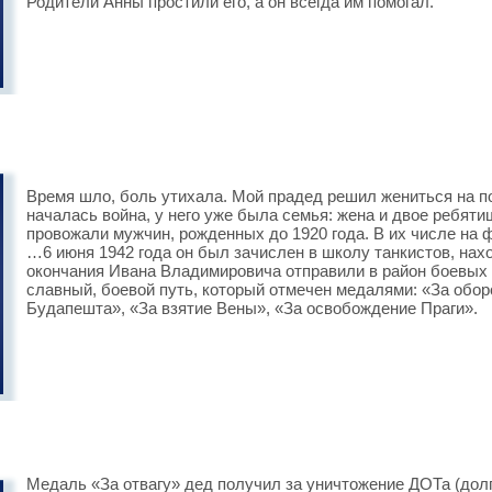
Родители Анны простили его, а он всегда им помогал.
Время шло, боль утихала. Мой прадед решил жениться на по
началась война, у него уже была семья: жена и двое ребят
провожали мужчин, рожденных до 1920 года. В их числе на ф
…6 июня 1942 года он был зачислен в школу танкистов, на
окончания Ивана Владимировича отправили в район боевых д
славный, боевой путь, который отмечен медалями: «За обор
Будапешта», «За взятие Вены», «За освобождение Праги».
Медаль «За отвагу» дед получил за уничтожение ДОТа (долг