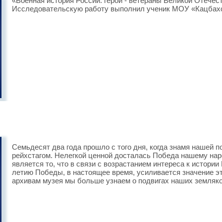
«Военная история России: герои - ветераны Великой Отечес
Исследовательскую работу выполнил ученик МОУ «Кацбах
Семьдесят два года прошло с того дня, когда знамя нашей
рейхстагом. Нелегкой ценной досталась Победа нашему нар
является то, что в связи с возрастанием интереса к истории
летию Победы, в настоящее время, усиливается значение эт
архивам музея мы больше узнаем о подвигах наших земляко