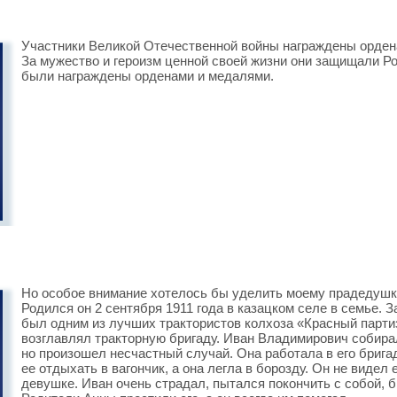
Участники Великой Отечественной войны награждены орден
За мужество и героизм ценной своей жизни они защищали Род
были награждены орденами и медалями.
Но особое внимание хотелось бы уделить моему прадедушк
Родился он 2 сентября 1911 года в казацком селе в семье. 
был одним из лучших трактористов колхоза «Красный партиз
возглавлял тракторную бригаду. Иван Владимирович собира
но произошел несчастный случай. Она работала в его брига
ее отдыхать в вагончик, а она легла в борозду. Он не видел
девушке. Иван очень страдал, пытался покончить с собой, б