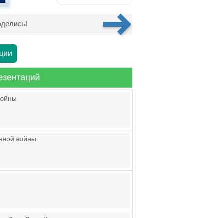
делись!
ции
езентаций
войны
енной войны