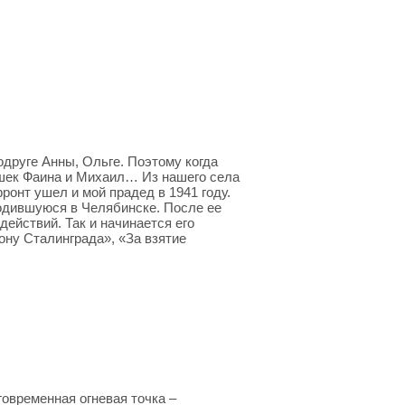
друге Анны, Ольге. Поэтому когда
ишек Фаина и Михаил… Из нашего села
ронт ушел и мой прадед в 1941 году.
ходившуюся в Челябинске. После ее
ействий. Так и начинается его
ону Сталинграда», «За взятие
овременная огневая точка –