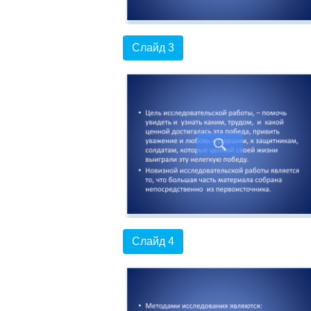
Слайд 3
Слайд 4