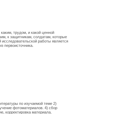
каким, трудом, и какой ценной
шим, к защитникам, солдатам, которые
ой исследовательской работы является
из первоисточника.
тературы по изучаемой теме 2)
зучение фотоматериалов. 4) сбор
ие, корректировка материала.