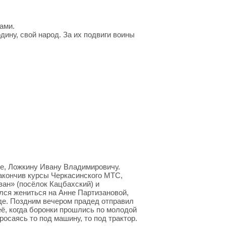
ами.
ину, свой народ. За их подвиги воины
е, Ложкину Ивану Владимировичу.
Закончив курсы Черкасинского МТС,
ан» (посёлок Кацбахский) и
лся жениться на Анне Партизановой,
де. Поздним вечером прадед отправил
 её, когда боронки прошлись по молодой
росаясь то под машину, то под трактор.