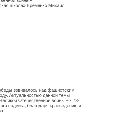
твенной войны»
ская школа» Еременко Михаил
 победы взвивалось над фашистским
оду. Актуальностью данной темы
 Великой Отечественной войны – к 73-
ого подвига, благодаря краеведению и
в.