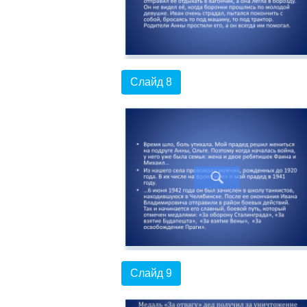
Слайд 8
Слайд 9