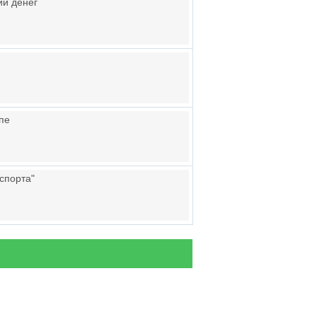
ии денег
пе
спорта"