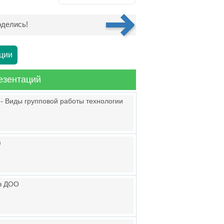
делись!
ции
езентаций
 - Виды групповой работы технологии
)
 в ДОО