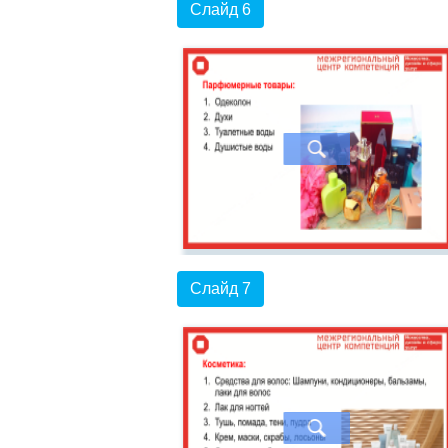
Слайд 6
Слайд 7