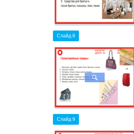
Слайд 8
Слайд 9