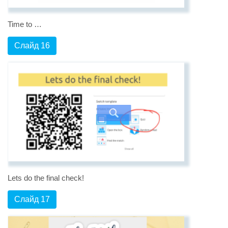
Time to …
Слайд 16
Lets do the final check!
Слайд 17