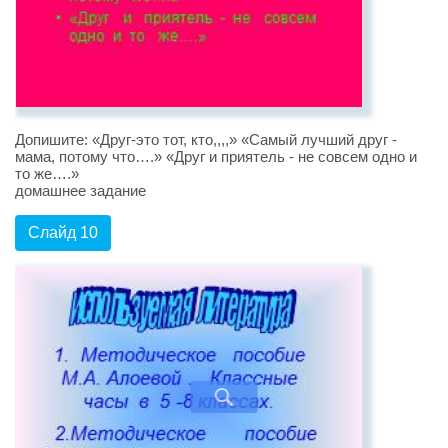
Допишите: «Друг-это тот, кто,,,,» «Самый лучший друг -
мама, потому что….» «Друг и приятель - не совсем одно и
то же….»
домашнее задание
Слайд 10