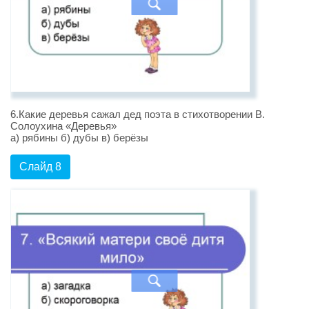
6.Какие деревья сажал дед поэта в стихотворении В.
Солоухина «Деревья»
а) рябины б) дубы в) берёзы
Слайд 8