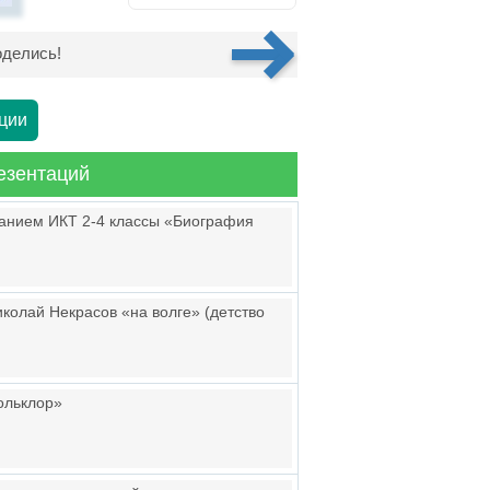
делись!
ции
езентаций
ванием ИКТ 2-4 классы «Биография
иколай Некрасов «на волге» (детство
ольклор»