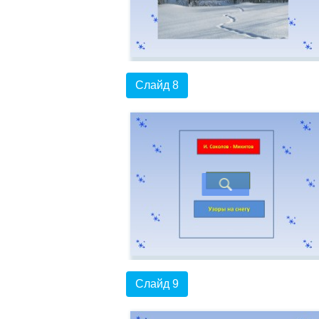
Слайд 8
Слайд 9