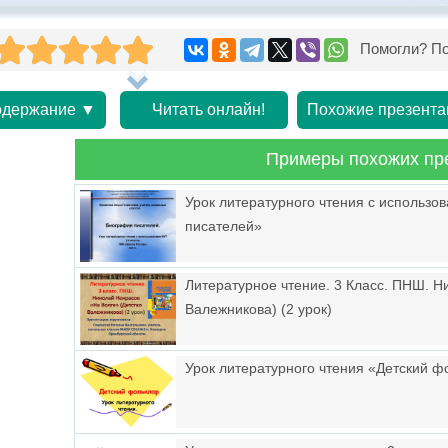
Помогли? По
держание ▼
Читать онлайн!
Похожие презента
Примеры похожих пр
Урок литературного чтения с использо
писателей»
Литературное чтение. 3 Класс. ПНШ. Н
Валежникова) (2 урок)
Урок литературного чтения «Детский ф