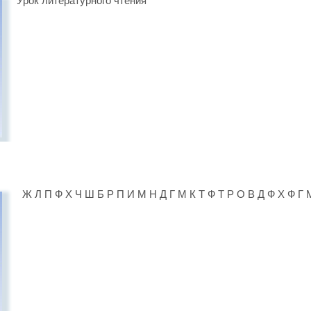
Урок литературного чтения
Ж Л П Ф Х Ч Ш Б Р П И М Н Д Г М К Т Ф Т Р О В Д Ф Х Ф Г 