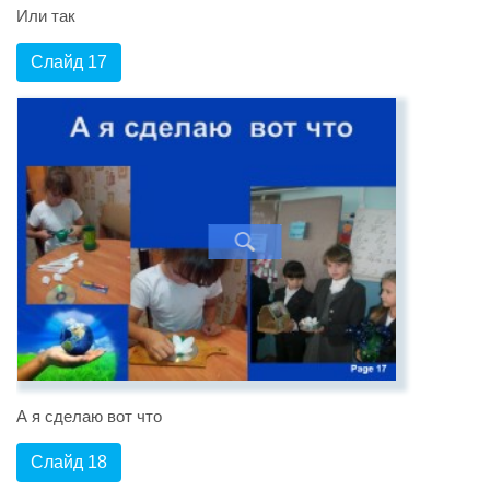
Или так
Слайд 17
А я сделаю вот что
Слайд 18