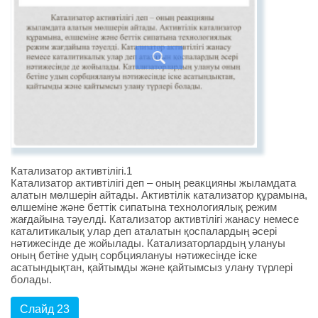
Катализатор активтілігі.1
Катализатор активтілігі деп – оның реакцияны жыламдата
алатын мөлшерін айтады. Активтілік катализатор құрамына,
өлшеміне және беттік сипатына технологиялық режим
жағдайына тәуелді. Катализатор активтілігі жанасу немесе
каталитикалық улар деп аталатын қоспалардың әсері
нәтижесінде де жойылады. Катализаторлардың улануы
оның бетіне удың сорбциялануы нәтижесінде іске
асатындықтан, қайтымды және қайтымсыз улану түрлері
болады.
Слайд 23