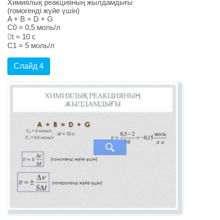
Химиялық реакцияның жылдамдығы
(гомогенді жүйе үшін)
A + B = D + G
C0 = 0,5 моль/л
t = 10 c
C1 = 5 моль/л
Слайд 4