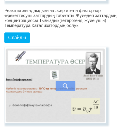
Реакция жылдамдығына әсер ететін факторлар
Әрекеттесуші заттардың табиғаты Жүйедегі заттардың
концентрациясы Тығыздық(гетерогенді жүйе үшін)
Температура Катализатордың болуы
Слайд 6