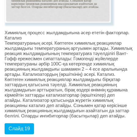
Химиялық процесс жылдамдығына әсер ететін факторлар.
Катализ
Температураның әсері. Көптеген химиялық реакциялар
жылдамдығы температураның артуымен артады. Химиялық
реакция жылдамдығының температураға тәуелділігі Вант-
Гофф ережесімен сипатталады: Гомогенді жүйелерде
температураны әрбір 100С-қа көтергенде химиялық
реакцияның жылдамдығы шамамен 2 – 4 есе аралығында
артады. Катализатордың (өршіткінің) әсері. Катализ.
Көптеген химиялық реакциялар жылдамдығы бірқатар
заттардың қатысына тәуелді. Химиялық реакцияның
жылдамдығын арттыратын, бірақ өздері өнімнің құрамына
кірмейтін заттарды катализаторлар (өршіткілер) деп
атайды. Катализатор қатысында жүретін химиялық
реакцияны катализ деп атайды. Сонымен қатар керісінше
химиялық реакцияның жылдамдығын азайтатын да заттар
белгілі. Оларды ингибиторлар (басытқылар) деп атайды.
Слайд 19