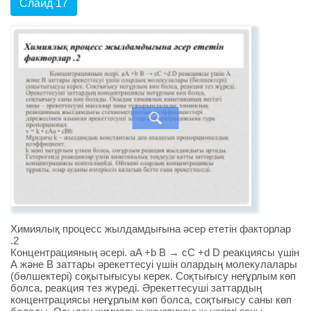
Слайд 17
Химиялық процесс жылдамдығына әсер ететін факторлар
.2
Концентрацияның әсері. aA +b B → cC +d D реакциясы үшін
А және В заттары әрекеттесуі үшін олардың молекулалары
(бөлшектері) соқытығысуы керек. Соқтығысу неғұрлым көп
болса, реакция тез жүреді. Әрекеттесуші заттардың
концентрациясы неғұрлым көп болса, соқтығысу саны көп