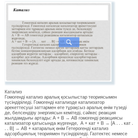
Катализ
Гомогенді катализ аралық қосылыстар теориясымен
түсіндіріледі. Гомогенді катализде катализатор
әрекеттесуші заттармен өте тұрақсыз аралық өнім түзеді
де, белсендіру энергиясын кемітеді, сәйкес реакция
жылдамдығы артады: А + В → АВ гомогенді реакциясы
катализатор қатысында жүргенде, А + кат + В → [А . . . кат .
. . В] → АВ + катаралық өнім Гетерогенді катализ
адсорбциялық теориямен түсіндіріледі. Газтектес немесе