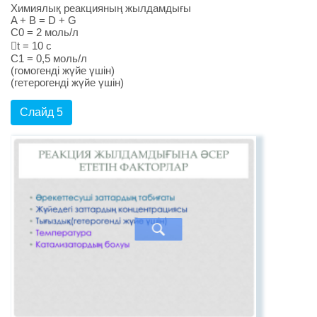
Химиялық реакцияның жылдамдығы
A + B = D + G
C0 = 2 моль/л
t = 10 c
C1 = 0,5 моль/л
(гомогенді жүйе үшін)
(гетерогенді жүйе үшін)
Слайд 5