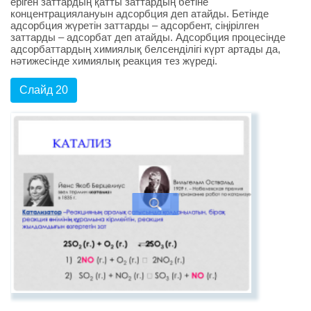
еріген заттардың қатты заттардың бетіне
концентрациялануын адсорбция деп атайды. Бетінде
адсорбция жүретін заттарды – адсорбент, сіңірілген
заттарды – адсорбат деп атайды. Адсорбция процесінде
адсорбаттардың химиялық белсенділігі күрт артады да,
нәтижесінде химиялық реакция тез жүреді.
Слайд 20