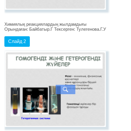
Химиялық реакциялардың жылдамдығы
Орындаған: Байбатыр.Г Тексерген: Тулегенова.Г.У
Слайд 2