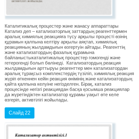
Каталитикалық процестер және жанасу аппараттары
Катализ деп – катализаторлық заттардың реагенттермен
аралық химиялық реакцияға түсу арқылы процесті өзінің
құрамын қалпына келтіру арқылы аяқтап, химиялық
реакцияның жылдамдығын өзгертуін айтады. Реагенттің
және катализатордың фазалық құрамына
байланыстыкаталитикалық процестер гомогенді және
гетерогенді болып бөлінеді. Катализатордың реакция
жылдамдығын арттыруы реагенттер мен катализатордан
аралық тұрақсыз комплекстердің түзіліп, химиялық реакция
жүріп өткеннен кейін реакция өнімінің және катализатордың
қайта қалпына келуіне негізделген. Бірақ, катализ
процесінде негізгі реакциядан басқа қосымша реакциялар
да жүретіндіктен катализатор құрамы уақыт өте келе
өзгеріп, активтілігі жойылады.
Слайд 22