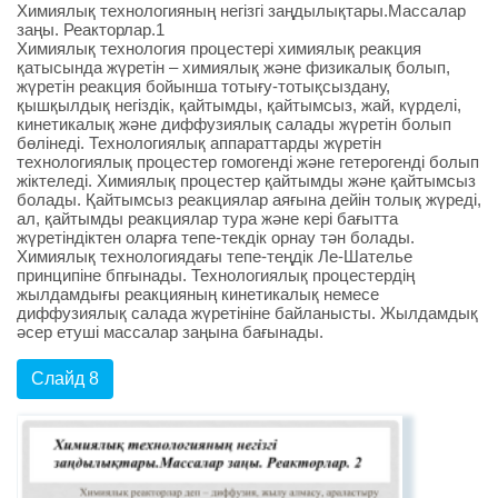
Химиялық технологияның негізгі заңдылықтары.Массалар
заңы. Реакторлар.1
Химиялық технология процестері химиялық реакция
қатысында жүретін – химиялық және физикалық болып,
жүретін реакция бойынша тотығу-тотықсыздану,
қышқылдық негіздік, қайтымды, қайтымсыз, жай, күрделі,
кинетикалық және диффузиялық салады жүретін болып
бөлінеді. Технологиялық аппараттарды жүретін
технологиялық процестер гомогенді және гетерогенді болып
жіктеледі. Химиялық процестер қайтымды және қайтымсыз
болады. Қайтымсыз реакциялар аяғына дейін толық жүреді,
ал, қайтымды реакциялар тура және кері бағытта
жүретіндіктен оларға тепе-текдік орнау тән болады.
Химиялық технологиядағы тепе-теңдік Ле-Шателье
принципіне бпғынады. Технологиялық процестердің
жылдамдығы реакцияның кинетикалық немесе
диффузиялық салада жүретініне байланысты. Жылдамдық
әсер етуші массалар заңына бағынады.
Слайд 8