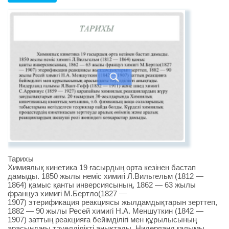
Тарихы
Химиялық кинетика 19 ғасырдың орта кезінен бастап
дамыды. 1850 жылы неміс химигі Л.Вильгельм (1812 —
1864) қамыс қанты инверсиясының, 1862 — 63 жылы
француз химигі М.Бертло(1827 —
1907) этерификация реакциясы жылдамдықтарын зерттеп,
1882 — 90 жылы Ресей химигі Н.А. Меншуткин (1842 —
1907) заттың реакцияға бейімділігі мен құрылысының
арасындағы тәуелділікті анықтады. Нидерланд ғалымы