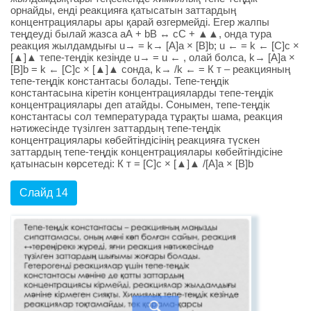
орнайды, енді реакцияға қатысатын заттардың
концентрациялары ары қарай өзгермейді. Егер жалпы
теңдеуді былай жазса аА + bВ ↔ сС + ▲▲, онда тура
реакция жылдамдығы u→ = k→ [A]a × [B]b; u ← = k ← [C]c ×
[▲]▲ тепе-теңдік кезінде u→ = u ← , олай болса, k→ [A]a ×
[B]b = k ← [C]c × [▲]▲ сонда, k→ /k ← = К т – реакцияның
тепе-теңдік константасы болады. Тепе-теңдік
константасына кіретін концентрацияларды тепе-теңдік
концентрациялары деп атайды. Сонымен, тепе-теңдік
константасы сол температурада тұрақты шама, реакция
нәтижесінде түзілген заттардың тепе-теңдік
концентрациялары көбейтіндісінің реакцияға түскен
заттардың тепе-теңдік концентрациялары көбейтіндісіне
қатынасын көрсетеді: К т = [C]c × [▲]▲ /[A]a × [B]b
Слайд 14