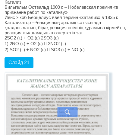
Катализ
Вильгельм Оствальд 1909 г. – Нобелевская премия «в
признание работ по катализу»
Йенс Якоб Берцелиус ввел термин «катализ» в 1835 г.
Катализатор –Реакцияның аралық сатысында
қолданылатын, бірақ реакция өнімінің құрамына кірмейтін,
реакция жылдамдығын өзгертетін зат
2SO2 (г.) + O2 (г.) 2SO3 (г.)
1) 2NO (г.) + O2 (г.)  2NO2 (г.)
2) SO2 (г.) + NO2 (г.)  SO3 (г.) + NO (г.)
Слайд 21