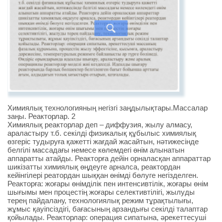
Химиялық технологияның негізгі заңдылықтары.Массалар
заңы. Реакторлар. 2
Химиялық реакторлар деп – диффузия, жылу алмасу,
араластыру т.б. секілді физикалық құбылыс химиялық
өзгеріс тудыруға қажетті жағдай жасайтын, нәтижесінде
белгілі массадағы немесе көлемдегі өнім алынатын
аппаратты атайды. Реакторға дейін орналасқан аппараттар
шикізатты химиялық өңдеуге арналса, реактордан
кейінгілері реатордан шыққан өнімді бөлуге негізделген.
Реакторға: жоғары өнімділік пен интенсивтілік, жоғары өнім
шығымы мен процестің жоғары селективтілігі, жылуды
терең пайдалану, технологиялық режим тұрақтылығы,
жұмыс қауіпсіздігі, бағасының арзандығы секілді талаптар
қойылады. Реакторлар: операция сипатына, әрекеттесуші