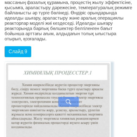
массаның фазалық құрамына, процестің жылу эффектісіне,
қысымға, араластыру дәрежесіне, температуралық режимге
байланысты әр түрге бөлінеді. Өндіріс орындарында
идеалды шығару, араластыру және аралық операциялы
реакторлар моделі жиі кездеседі. Идеалды шығару
реакторында барлық бөлшектер белгіленген бағыт
бойынша арттағы ағым, алдыдағын толық ығыстыра
отырып, қозғалады.
Слайд 9