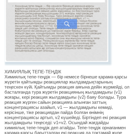
ХИМИЯЛЫҚ ТЕПЕ-ТЕҢДІК
Химиялық тепе-теңдік — бір немесе бірнеше қарама-қарсы
жүретін қайтымды реакциялар жылдамдықтарының
теңескен күйі. Қайтымды реакция аяғына дейін жүрмейді, ол
басталғанда тура жүретін реакцияның жылдамдығы (v1)
жоғары, кері реакция жылдамдығы (v2) баяу болады. Тура
реакция жүрген сайын реакцияға алынған заттың
концентрациясы азайып, v1 — жылдамдығы кемиді,
керісінше, тіке реакциядан пайда болған өнімнің
концентрациясы артып, v2 күшейеді. Біртіндеп екі реакция
жылдамдығы теңеседі: v1=v2. Осындай жағдайды
химиялық тепе-теңдік деп атайды. Тепе-теңдік орнағанмен
қарама-қарсы бағытталған екі реакция да тоқтамай жүре