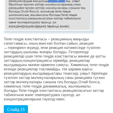
Тепе-теңдік константасы – реакцияның маңызды
сипаттамасы, оның мәні көп болған сайын, реакция
↔тереңірек» жүреді, яғни реакция нәтижесінде түзілген
заттардың шығымы жоғары болады. Гетерогенді
реакциялар үшін тепе-теңдік константасы мәніне де қатты
заттардың концентрациясы кірмейді, реакциялар
жылдамдығы мәніне кірмеген сияқты. Химиялық тепе-теңдік
кезінде реакциялар тоқтамайды, тек қарама-қарсы
реакциялардың жылдамдықтары теңеседі, уақыт бірлігінде
түзілген заттар молекулаларының саны реакцияға түскен
заттар молекулалары санына тең болады.Олай болса,
химиялық тепе-теңдік динамикалық, жылжымалы
болады.Тепе-теңдік константасы реакцияласатын заттар
табиғатына және температураға тәуелді, ал
концентрацияларына тәуелді емес.
Слайд 15