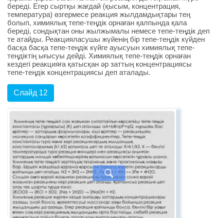
береді. Егер сыртқы жағдай (қысым, концентрация,
температура) өзгермесе реакция жылдамдықтары тең
болып, химиялық тепе-теңдік орнаған қалпында қала
береді, сондықтан оны жылжымалы немесе тепе-теңдік деп
те атайды. Реакцияласушы жүйенің бір тепе-теңдік күйден
басқа басқа тепе-теңдік күйге ауысуын химиялық тепе-
теңдіктің ығысуы дейді. Химиялық тепе-теңдік орнаған
кездегі реакцияға қатысқан әр заттың концентрациясы
тепе-теңдік концентрациясы деп аталады.
Слайд 12