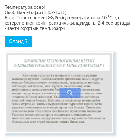
Температура әсері
Якоб Вант-Гофф (1852-1911)
Вант-Гофф ережесі Жүйенің температурасы 10 ˚С-қа
көтерілгеннен кейін, реакция жылдамдығы 2-4 есе артады
-Вант-Гоффтың темп.коэф-і
Слайд 7