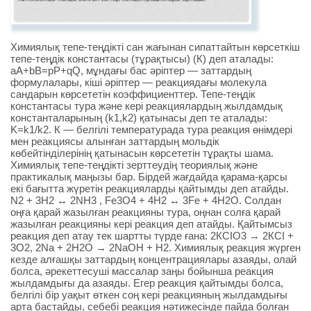
Химиялық тепе-теңдікті сан жағынан сипаттайтын көрсеткіш
тепе-теңдік константасы (тұрақтысы) (К) деп аталады:
aA+bB=pP+qQ, мұндағы бас әріптер — заттардың
формулалары, кіші әріптер — реакциядағы молекула
сандарын көрсететін коэффициенттер. Тепе-теңдік
константасы тура және кері реакциялардың жылдамдық
константаларының (k1,k2) қатынасы деп те аталады:
K=k1/k2. К — белгілі температурада тура реакция өнімдері
мен реакциясы алынған заттардың мольдік
көбейтінділерінің қатынасын көрсететін тұрақты шама.
Химиялық тепе-теңдікті зерттеудің теориялық және
практикалық маңызы бар. Бірдей жағдайда қарама-қарсы
екі бағытта жүретін реакцияларды қайтымды деп атайды.
N2 + 3H2 ↔ 2NH3 , Fe3O4 + 4H2 ↔ 3Fe + 4H2O. Солдан
оңға қарай жазылған реакцияны тура, оңнан солға қарай
жазылған реакцияны кері реакция деп атайды. Қайтымсыз
реакция деп атау тек шартты түрде ғана: 2КСІО3 → 2КСІ +
3О2, 2Na + 2H2O → 2NaOH + H2. Химиялық реакция жүрген
кезде алғашқы заттардың концентрациялары азаяды, олай
болса, әрекеттесуші массалар заңы бойынша реакция
жылдамдығы да азаяды. Егер реакция қайтымды болса,
белгілі бір уақыт өткен соң кері реакцияның жылдамдығы
арта бастайды, себебі реакция нәтижесінде пайда болған