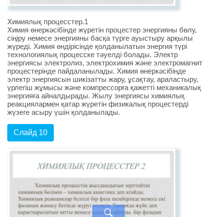
Химиялық процесстер.1
Химия өнеркәсібінде жүретін процестер энергияны бөлу,
сіңіру немесе энергияны басқа түрге ауыстыру арқылы
жүреді. Химия өндірісінде қолданылатын энергия түрі
технологиялық процесске тәуелді болады. Электр
энергиясы электролиз, электрохимия және электромагнит
процестерінде пайдаланылады. Химия өнеркәсібінде
электр энергиясын шикізатты жару, ұсақтау, араластыру,
үрлегіш жұмысы және компрессорға қажетті механикалық
энергияға айналдырады. Жылу энергиясы химиялық
реакциялармен қатар жүретін физикалық процестерді
жүзеге асыру үшін қолданылады.
Слайд 10