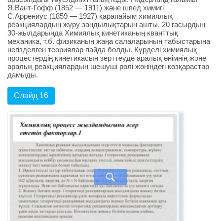
Я.Вант-Гофф (1852 — 1911) және швед химигі
С.Аррениус (1859 — 1927) қарапайым химиялық
реакциялардың жүру заңдылықтарын ашты. 20 ғасырдың
30-жылдарында Химиялық кинетиканың кванттық
механика, т.б. физиканың жаңа салаларының табыстарына
негізделген теориялар пайда болды. Күрделі химиялық
процестердің кинетикасын зерттеуде аралық өнімнің және
аралық реакциялардың шешуші рөлі жөніндегі көзқарастар
дамыды.
Слайд 16