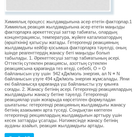
Химиялық процесс жылдамдығына әсер ететін факторлар.1
Химиялық реакция жылдамдығына әсер ететін маңызды
факторларға әрекеттесуші заттар табиғаты, олардың
концентрациясы, температура, жүйеге катализатордың
(өршіткінің) қатысуы жатады. Гетерогенді реакцияның
жылдамдығы кейбір қосымша факторларға тәуелді, оның
ішінде реагенттердің жанасу беті маңызды болып
табылады. 1. Әрекеттесуші заттар табиғатының әсері.
Оттектің сутекпен реакциясы, азоттың сутекпен
реакциясына қарағанда тез өтеді, себебі, О = O
байланысын үзу үшін 942 кДж/моль энергия, ал N ≡ N
байланысын үзуге 494 кДж/моль энергия жұмсалады. Яғни
екі байланысқа қарағанда үш байланысты үзу қиынға
соғады. 2. Жанасу бетінің әсері. Гетерогенді реакциялардың
жылдамдығы жанасу бетіне тәуелді. Гетерогенді
реакциялар үшін жоғарыда көрсетілген формуладан
шығатыны: гетерогенді реакцияның жылдамдығы жанасу
бетінің азаюымен арта түседі. Сондықтан көптеген
гетерогенді рекциялардың жылдамдығын арттыру үшін
кесек заттарды ұсатады. Нәтижесінде жанасу бетінің
ауданы азайып, реакция жылдамдығы артады.