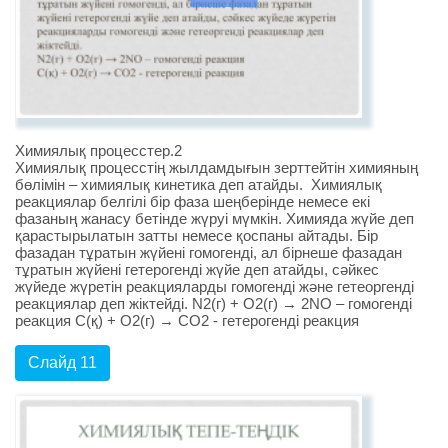
Химиялық процесстер.2
Химиялық процесстің жылдамдығын зерттейтін химияның
бөлімін – химиялық кинетика деп атайды. Химиялық
реакциялар белгілі бір фаза шеңберінде немесе екі
фазаның жанасу бетінде жүруі мүмкін. Химияда жүйе деп
қарастырылатын затты немесе қоспаны айтады. Бір
фазадан тұратын жүйені гомогенді, ал бірнеше фазадан
тұратын жүйені гетерогенді жүйе деп атайды, сәйкес
жүйеде жүретін реакцияларды гомогенді және гетеоргенді
реакциялар деп жіктейді. N2(г) + O2(г) → 2NO – гомогенді
реакция C(қ) + O2(г) → CO2 - гетерогенді реакция
Слайд 11