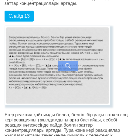
заттар концентрациялары артады.
Слайд 13
Егер реакция қайтымды болса, белгілі бір уақыт өткен соң
кері реакцияның жылдамдығы арта бастайды, себебі
реакция нәтижесінде пайда болған заттар
концентрациялары артады. Тура және кері реакциялар
жылдамдықтары теңескенде химиялық тепе-теңдік