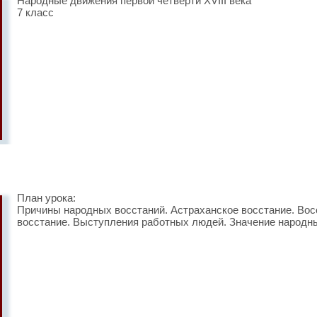
Народные движения первой четверти XVIII века
7 класс
План урока:
Причины народных восстаний. Астраханское восстание. Вос
восстание. Выступления работных людей. Значение народн