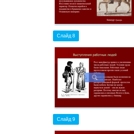
Слайд 8
Слайд 9