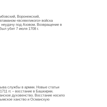
мбовский, Воронежский,
 атаманом «всевеликого» войска
 неудачу под Азовом. Возвращение в
был убит 7 июля 1708 г.
зыва службы в армии. Новые статьи
11 гг. – восстание в Башкирии.
анское духовенство. Восстание носило
рымское ханство и Османскую