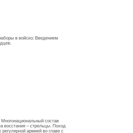
наборы в войско; Введением
дцев.
а. Многонациональный состав
ла восстания – стрельцы. Поход
х регулярной армией во главе с