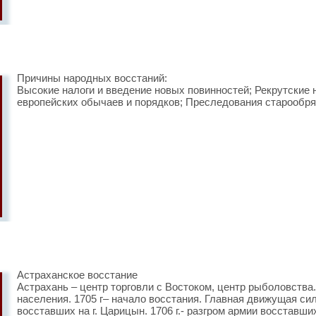
Причины народных восстаний:
Высокие налоги и введение новых повинностей; Рекрутские 
европейских обычаев и порядков; Преследования старообря
Астраханское восстание
Астрахань – центр торговли с Востоком, центр рыболовств
населения. 1705 г– начало восстания. Главная движущая си
восставших на г. Царицын. 1706 г.- разгром армии восставши