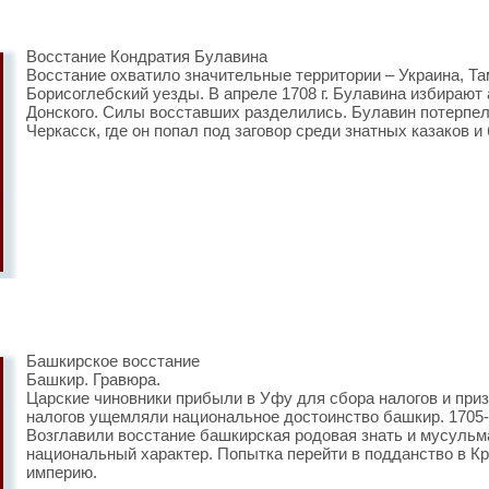
Восстание Кондратия Булавина
Восстание охватило значительные территории – Украина, Та
Борисоглебский уезды. В апреле 1708 г. Булавина избирают
Донского. Силы восставших разделились. Булавин потерпел
Черкасск, где он попал под заговор среди знатных казаков и 
Башкирское восстание
Башкир. Гравюра.
Царские чиновники прибыли в Уфу для сбора налогов и при
налогов ущемляли национальное достоинство башкир. 1705-17
Возглавили восстание башкирская родовая знать и мусульм
национальный характер. Попытка перейти в подданство в К
империю.