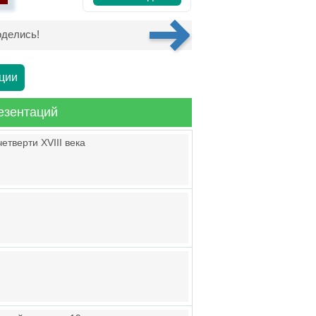
делись!
ции
езентаций
етверти XVIII века