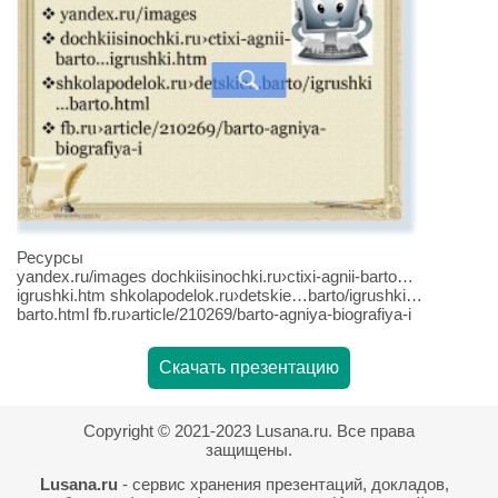
Ресурсы
yandex.ru/images dochkiisinochki.ru›ctixi-agnii-barto…
igrushki.htm shkolapodelok.ru›detskie…barto/igrushki…
barto.html fb.ru›article/210269/barto-agniya-biografiya-i
Скачать презентацию
Copyright © 2021-2023 Lusana.ru. Все права
защищены.
Lusana.ru
- сервис хранения презентаций, докладов,