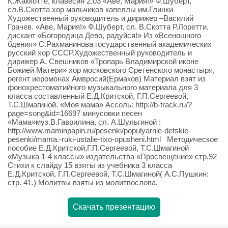
К.Жаккотте, клавесин 2.03 «Аве, Мария!» Ф.Шуберт,
сл.В.Скотта хор мальчиков капеллы им.Глинки
Художественный руководитель и дирижер –Василий
Грачев. «Аве, Мария!» Ф.Шуберт, сл. В.Скотта Р.Лоретти,
дискант «Богородица Дево, радуйся!» Из «Всенощного
бдения» С.Рахманинова государственный академических
русский хор СССР.Художественный руководитель и
дирижер А. Свешников «Тропарь Владимирской иконе
Божией Матери» хор московского Сретенского монастыря,
регент иеромонах Амвросий(Ермаков) Материал взят из
фонохрестоматийного музыкального материала для 3
класса составленный Е.Д.Критской, Г.П.Сергеевой,
Т.С.Шмагиной. «Моя мама» Ассоль: http://b-track.ru/?
page=song&id=16697 минусовки песен
«Мама»муз.В.Гаврилина, сл. А.Шульгиной :
http://www.maminpapin.ru/pesenki/populyarnie-detskie-
pesenki/mama.-ruki-ustalie-tixo-opusheni.html Методическое
пособие Е.Д.Критской,Г.П.Сергеевой, Т.С.Шмагиной
«Музыка 1-4 классы» издательства «Просвещение» стр.92
Стихи к слайду 15 взяты из учебника 3 класса
Е.Д.Критской, Г.П.Сергеевой, Т.С.Шмагиной( А.С.Пушкин:
стр. 41.) Молитвы взяты из молитвослова.
Скачать презентацию