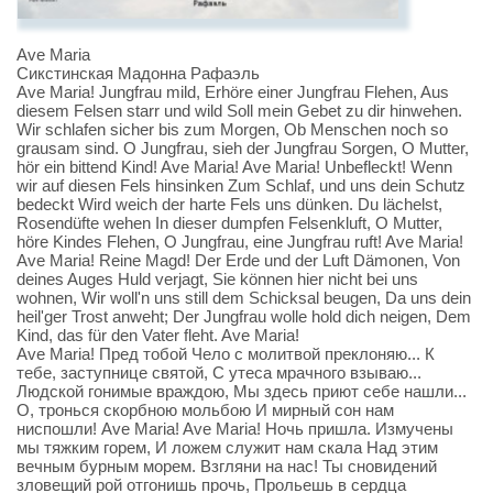
Ave Maria
Сикстинская Мадонна Рафаэль
Ave Maria! Jungfrau mild, Erhöre einer Jungfrau Flehen, Aus
diesem Felsen starr und wild Soll mein Gebet zu dir hinwehen.
Wir schlafen sicher bis zum Morgen, Ob Menschen noch so
grausam sind. O Jungfrau, sieh der Jungfrau Sorgen, O Mutter,
hör ein bittend Kind! Ave Maria! Ave Maria! Unbefleckt! Wenn
wir auf diesen Fels hinsinken Zum Schlaf, und uns dein Schutz
bedeckt Wird weich der harte Fels uns dünken. Du lächelst,
Rosendüfte wehen In dieser dumpfen Felsenkluft, O Mutter,
höre Kindes Flehen, O Jungfrau, eine Jungfrau ruft! Ave Maria!
Ave Maria! Reine Magd! Der Erde und der Luft Dämonen, Von
deines Auges Huld verjagt, Sie können hier nicht bei uns
wohnen, Wir woll'n uns still dem Schicksal beugen, Da uns dein
heil'ger Trost anweht; Der Jungfrau wolle hold dich neigen, Dem
Kind, das für den Vater fleht. Ave Maria!
Ave Maria! Пред тобой Чело с молитвой преклоняю... К
тебе, заступнице святой, С утеса мрачного взываю...
Людской гонимые враждою, Мы здесь приют себе нашли...
О, тронься скорбною мольбою И мирный сон нам
ниспошли! Ave Maria! Ave Maria! Ночь пришла. Измучены
мы тяжким горем, И ложем служит нам скала Над этим
вечным бурным морем. Взгляни на нас! Ты сновидений
зловещий рой отгонишь прочь, Прольешь в сердца