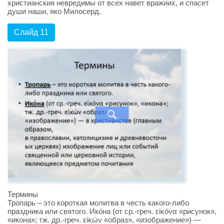
христианския невредимы от всех навет вражиих, и спасет
души наши, яко Милосерд.
Слайд 11
Термины
Тропарь – это короткая молитва в честь какого-либо
праздника или святого. Ико́на (от ср.-греч. εἰκόνα «рисунок»,
«икона»; тж. др.-греч. εἰκών «образ», «изображение») —