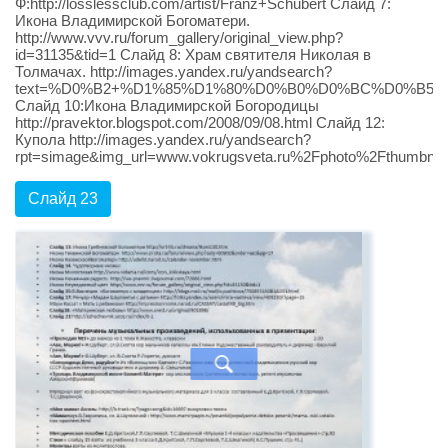
Ф:http://losslessclub.com/artist/Franz+Schubert Слайд 7:
Икона Владимирской Богоматери.
http://www.vvv.ru/forum_gallery/original_view.php?
id=31135&tid=1 Слайд 8: Храм святителя Николая в
Толмачах. http://images.yandex.ru/yandsearch?
text=%D0%B2+%D1%85%D1%80%D0%B0%D0%BC%D0%B5+%
Слайд 10:Икона Владимирской Богородицы
http://pravektor.blogspot.com/2008/09/08.html Слайд 12:
Купола http://images.yandex.ru/yandsearch?
rpt=simage&img_url=www.vokrugsveta.ru%2Fphoto%
Слайд 23