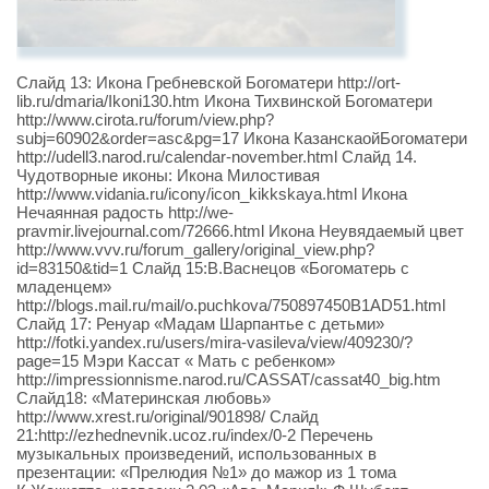
Слайд 13: Икона Гребневской Богоматери http://ort-
lib.ru/dmaria/Ikoni130.htm Икона Тихвинской Богоматери
http://www.cirota.ru/forum/view.php?
subj=60902&order=asc&pg=17 Икона КазанскаойБогоматери
http://udell3.narod.ru/calendar-november.html Слайд 14.
Чудотворные иконы: Икона Милостивая
http://www.vidania.ru/icony/icon_kikkskaya.html Икона
Нечаянная радость http://we-
pravmir.livejournal.com/72666.html Икона Неувядаемый цвет
http://www.vvv.ru/forum_gallery/original_view.php?
id=83150&tid=1 Слайд 15:В.Васнецов «Богоматерь с
младенцем»
http://blogs.mail.ru/mail/o.puchkova/750897450B1AD51.html
Слайд 17: Ренуар «Мадам Шарпантье с детьми»
http://fotki.yandex.ru/users/mira-vasileva/view/409230/?
page=15 Мэри Кассат « Мать с ребенком»
http://impressionnisme.narod.ru/CASSAT/cassat40_big.htm
Слайд18: «Материнская любовь»
http://www.xrest.ru/original/901898/ Слайд
21:http://ezhednevnik.ucoz.ru/index/0-2 Перечень
музыкальных произведений, использованных в
презентации: «Прелюдия №1» до мажор из 1 тома