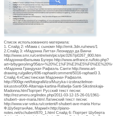
Список использованного материала:
1. Слайд 2: «Мама с сыном» http://emk.3dn.ru/news/1
2.Слайд 3: «Мадонна Литта» Леонардо да Винчи
http://www.smr.ru/centre/win/pics/pic0267/p0267_800.htm
«Мадонна»Вильяма Бугеро http://www.artfrance.ru/foto.php?
art=b/bygero/img/95&n=%20%C1%F3%E3%E5%F0%EE%20%
«Мадонна Грандука» Рафаэль Санти http://www.art-
drawing.ru/gallery/696-raphael/comment/5016-raphael3 3.
Слайд 4:«Сикстинская Мадонна» Рафаэля.
http://900igr.net/fotografii/izo/Muzyka-i-izobrazitelnoe-
iskusstvo/006-Altarnaja-kartina-Rafaelja-Santi-Sikstinskaja-
Madonna.htmПортрет Русский текст песни:
http://rezumeru.org/index.php/2011-03-12-15-26-01/1961-
shubert--ave-maria.html Латинский текст песни:
http://www.var-veka.ru/content/f-shubert-ave-maria Ноты
Ф.Шуберта«Аве, Марии!»:http://piano-
notes.net/schubert/870_1.html Слайд 6: Портрет Шуберта