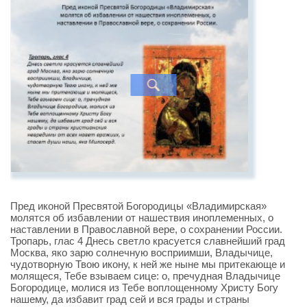
Пред иконой Пресвятой Богородицы «Владимирская»
молятся об избавлении от нашествия иноплеменных, о
наставлении в Православной вере, о сохранении России.
Тропарь, глас 4 Днесь светло красуется славнейший град
Москва, яко зарю солнечную восприимши, Владычице,
чудотворную Твою икону, к ней же ныне мы притекающе и
молящеся, Тебе взываем сице: о, пречудная Владычице
Богородице, молися из Тебе воплощенному Христу Богу
нашему, да избавит град сей и вся грады и страны