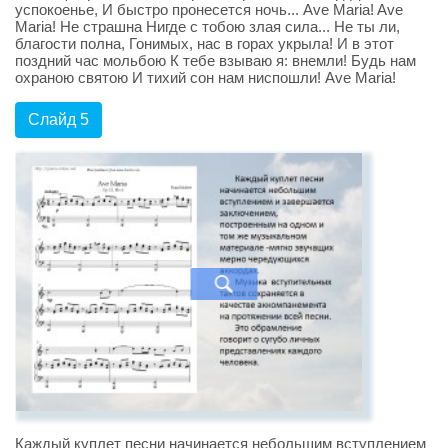
успокоенье, И быстро пронесется ночь... Ave Maria! Ave
Maria! Не страшна Нигде с тобою злая сила... Не ты ли,
благости полна, Гонимых, нас в горах укрыла! И в этот
поздний час мольбою К тебе взываю я: внемли! Будь нам
охраною святою И тихий сон нам ниспошли! Ave Maria!
Слайд 5
Каждый куплет песни начинается небольшим вступлением