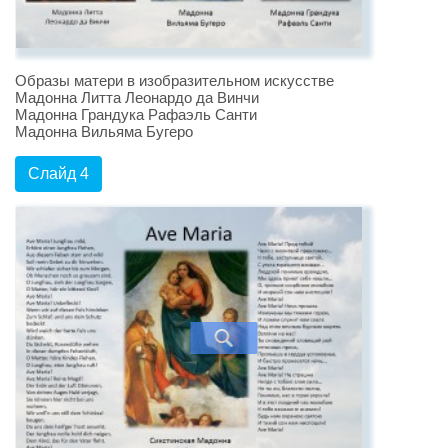
Образы матери в изобразительном искусстве
Мадонна Литта Леонардо да Винчи
Мадонна Грандука Рафаэль Санти
Мадонна Вильяма Бугеро
Слайд 4