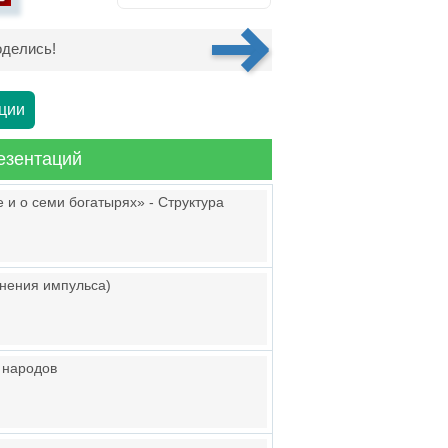
делись!
ции
езентаций
 и о семи богатырях» - Структура
анения импульса)
 народов