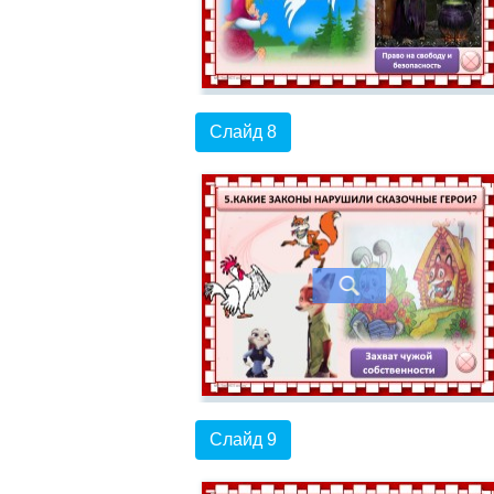
Слайд 8
Слайд 9