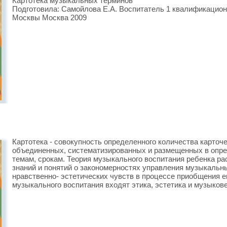
Картотека музыкальных терминов
Подготовила: Самойлова Е.А. Воспитатель 1 квалификационн
Москвы Москва 2009
Картотека - совокупность определенного количества карточ
объединенных, систематизированных и размещенных в опред
темам, срокам. Теория музыкального воспитания ребенка ра
знаний и понятий о закономерностях управления музыкальн
нравственно- эстетических чувств в процессе приобщения е
музыкального воспитания входят этика, эстетика и музыков