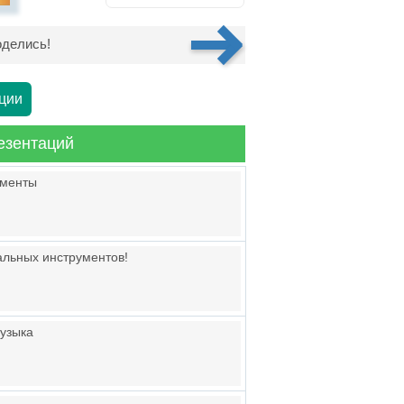
делись!
ции
езентаций
ументы
альных инструментов!
узыка