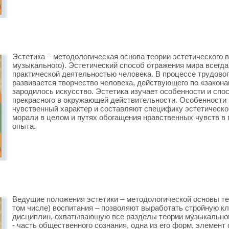
Эстетика – методологическая основа теории эстетического в
музыкального). Эстетический способ отражения мира всегда
практической деятельностью человека. В процессе трудово
развивается творчество человека, действующего по «закона
зародилось искусство. Эстетика изучает особенности и спо
прекрасного в окружающей действительности. Особенности э
чувственный характер и составляют специфику эстетическог
морали в целом и путях обогащения нравственных чувств в
опыта.
Ведущие положения эстетики – методологической основы тео
том числе) воспитания – позволяют выработать стройную 
дисциплин, охватывающую все разделы теории музыкальног
- часть общественного сознания, одна из его форм, элемент 