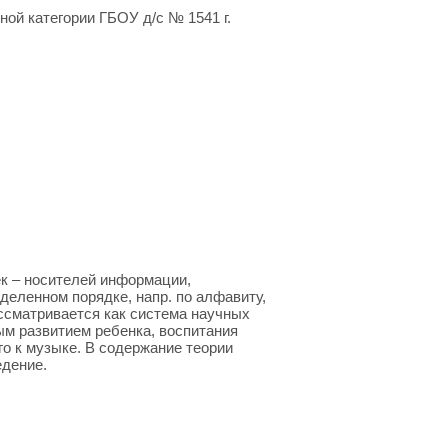
ой категории ГБОУ д/с № 1541 г.
ек – носителей информации,
еленном порядке, напр. по алфавиту,
ссматривается как система научных
ым развитием ребенка, воспитания
го к музыке. В содержание теории
едение.