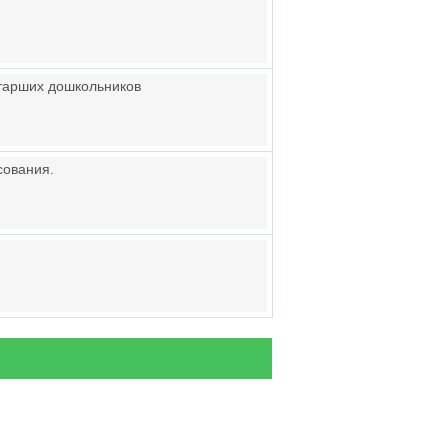
старших дошкольников
сования.