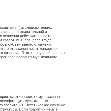
оспитания ( и, следовательно,
 связан с познавательной и
го освоения действительности
м красоты». В процессе труда
собы субъективного отражения
того отражения носят конкретно-
о сознания. Этика – наука об основах
 процессе освоения музыкального
рии эстетического (и музыкального, в
классификацию музыкальных
о воспитания. Эстетическое сознание
структуры. Если подойти к нему в