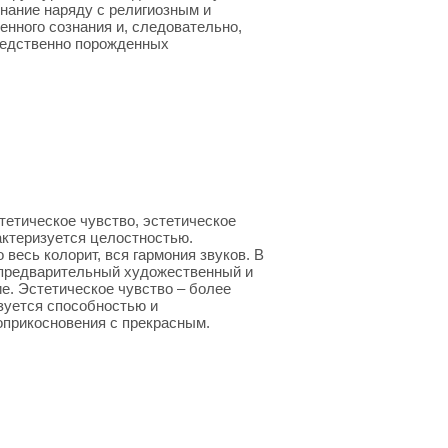
знание наряду с религиозным и
нного сознания и, следовательно,
редственно порожденных
тетическое чувство, эстетическое
актеризуется целостностью.
 весь колорит, вся гармония звуков. В
 предварительный художественный и
е. Эстетическое чувство – более
зуется способностью и
оприкосновения с прекрасным.