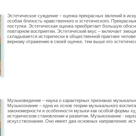
Эстетическое суждение – оценка прекрасных явлений в иск
особая близость нравственного и эстетического. Прекрасны
поступки. Эстетическая оценка приобретает большую обос
повторном восприятии. Эстетический вкус – включает эмоц
складывается исторически в общественной практике челове
верному отражению в своей оценке, тем выше его эстетическ
Музыковедение – наука о характерных признаках музыкальн
Музыкознание – одна из основ теории музыкального воспит
закономерности и особенности музыки как особой формы ху
историческом становлении и развитии. Музыкознание - наука
искусствознания. Оно имеет два основных направления: ист