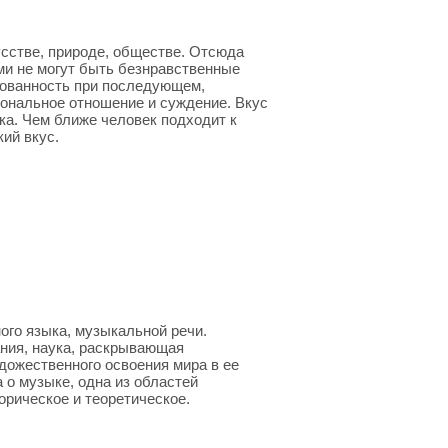
усстве, природе, обществе. Отсюда
ми не могут быть безнравственные
нованность при последующем,
иональное отношение и суждение. Вкус
ка. Чем ближе человек подходит к
ий вкус.
ого языка, музыкальной речи.
ания, наука, раскрывающая
дожественного освоения мира в ее
 о музыке, одна из областей
орическое и теоретическое.