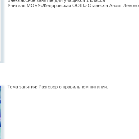
Внеклассное занятие для учащихся 1 класса
Учитель МОБУ«Фёдоровская ООШ» Оганесян Анаит Левонов
Тема занятия: Разговор о правильном питании.