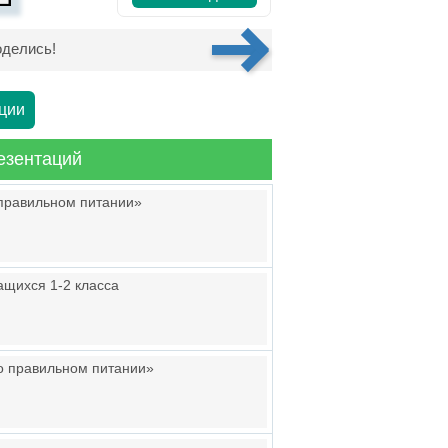
делись!
ции
езентаций
 правильном питании»
ащихся 1-2 класса
 о правильном питании»