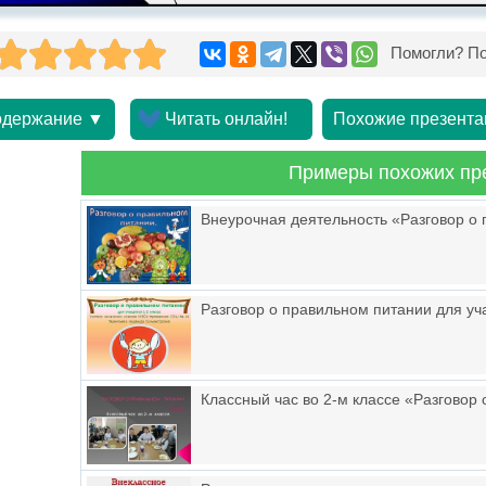
Помогли? По
держание ▼
Читать онлайн!
Похожие презента
Примеры похожих пр
Внеурочная деятельность «Разговор о
Разговор о правильном питании для уч
Классный час во 2-м классе «Разговор