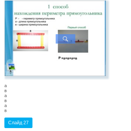
а
в
а
в
а
в
Слайд 27