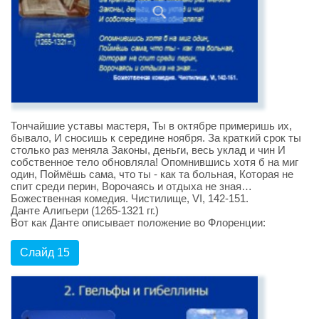
Тончайшие уставы мастеря, Ты в октябре примеришь их,
бывало, И сносишь к середине ноября. За краткий срок ты
столько раз меняла Законы, деньги, весь уклад и чин И
собственное тело обновляла! Опомнившись хотя б на миг
один, Поймёшь сама, что ты - как та больная, Которая не
спит среди перин, Ворочаясь и отдыха не зная…
Божественная комедия. Чистилище, VI, 142-151.
Данте Алигьери (1265-1321 гг.)
Вот как Данте описывает положение во Флоренции:
Слайд 15