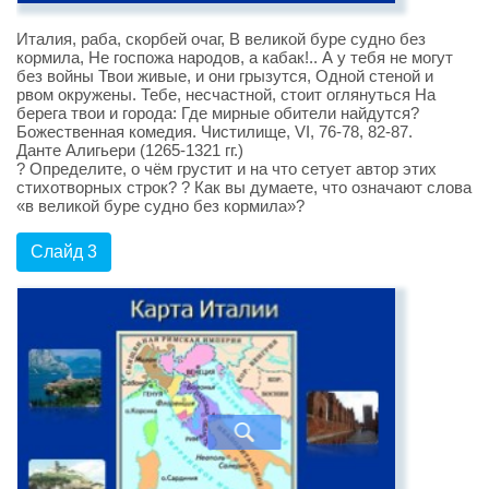
Италия, раба, скорбей очаг, В великой буре судно без
кормила, Не госпожа народов, а кабак!.. А у тебя не могут
без войны Твои живые, и они грызутся, Одной стеной и
рвом окружены. Тебе, несчастной, стоит оглянуться На
берега твои и города: Где мирные обители найдутся?
Божественная комедия. Чистилище, VI, 76-78, 82-87.
Данте Алигьери (1265-1321 гг.)
? Определите, о чём грустит и на что сетует автор этих
стихотворных строк? ? Как вы думаете, что означают слова
«в великой буре судно без кормила»?
Слайд 3