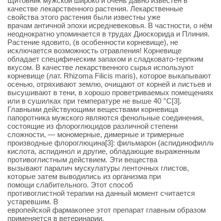
Щитовник мужской широко и очень давно известен в
качестве лекарственного растения. Лекарственные
свойства этого растения были известны уже
врачам античной эпохи исредневековья. В частности, о нём
неоднократно упоминается в трудах Диоскорида и Плиния.
Растение ядовито, (в особенности корневище), не
исключается возможность отравления! Корневище
обладает специфическим запахом и сладковато-терпким
вкусом. В качестве лекарственного сырья используют
корневище (лат. Rhizoma Filicis maris), которое выкапывают
осенью, отряхивают землю, очищают от корней и листьев и
высушивают в тени, в хорошо проветриваемых помещениях
или в сушилках при температуре не выше 40 °C[3].
Главными действующими веществами корневища
папоротника мужского являются фенольные соединения,
состоящие из флороглюцидов различной степени
сложности, — мономерные, димерные и тримерные
производные флороглюцина[3]: фильмарон (аспидинофиллин
кислота, аспидинол и другие, обладающие выраженным
противоглистным действием. Эти вещества
вызывают паралич мускулатуры ленточных глистов,
которые затем выводились из организма при
помощи слабительного. Этот способ
противоглистной терапии на данный момент считается
устаревшим. В
европейской фармакопее этот препарат главным образом
применяется в ветеринарии.