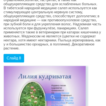
общеукрепляющее средство для ослабленных больных.
В тибетской народной медицине салеп используется как
стимулирующее центральную нервную систему,
общеукрепляющее средство, способствует долголетию; в
народной медицине — как противоопухолевое средство,
при зубной боли и для укрепления волос. Надземная часть
используется при фурункулёзе, панарициях. Салеп
применяется также в ветеринарии при катарах кишечника у
животных. Медоносом не является (цветки не содержат
нектара, хотя имеют нектарники. Пыльца агрегирована, как
у и большинство орхидных, в поллинии). Декоративное
растение.
Слайд 8