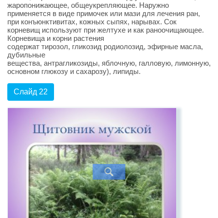
жаропонижающее, общеукрепляющее. Наружно
применяется в виде примочек или мази для лечения ран,
при конъюнктивитах, кожных сыпях, нарывах. Сок
корневищ используют при желтухе и как раноочищающее.
Корневища и корни растения
содержат тирозол, гликозид родиолозид, эфирные масла,
дубильные
вещества, антрагликозиды, яблочную, галловую, лимонную, я
основном глюкозу и сахарозу), липиды.
Слайд 22