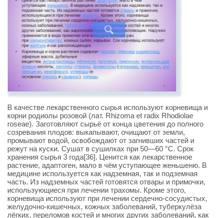
В качестве лекарственного сырья используют корневища и
корни родиолы розовой (лат. Rhizoma et radix Rhodiolae
roseae). Заготовляют сырьё от конца цветения до полного
созревания плодов: выкапывают, очищают от земли,
промывают водой, освобождают от загнивших частей и
режут на куски. Сушат в сушилках при 50—60 °С. Срок
хранения сырья 3 года[36]. Ценится как лекарственное
растение, адаптоген, мало в чём уступающее женьшеню. В
медицине используется как надземная, так и подземная
часть. Из надземных частей готовятся отвары и примочки,
использующиеся при лечении трахомы. Кроме этого,
корневища используют при лечении сердечно-сосудистых,
желудочно-кишечных, кожных заболеваний, туберкулёза
лёгких, переломов костей и многих других заболеваний, как