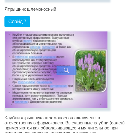
Ятрышник шлемоносный
Слайд 7
Клубни ятрышника шлемоносного включены в
отечественную фармокопею. Высушенные клубни (салеп)
применяются как обволакивающее и мягчительное при
отравлениях,колитах, гастритах, а также как