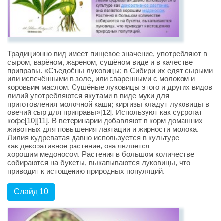
Традиционно вид имеет пищевое значение, употребляют в
сыром, варёном, жареном, сушёном виде и в качестве
приправы. «Съедобны луковицы; в Сибири их едят сырыми
или испечёнными в золе, или сваренными с молоком и
коровьим маслом. Сушёные луковицы этого и других видов
лилий употребляются якутами в виде муки для
приготовления молочной каши; киргизы кладут луковицы в
овечий сыр для приправы»[12]. Используют как суррогат
кофе[10][11]. В ветеринарии добавляют в корм домашних
животных для повышения лактации и жирности молока.
Лилия кудреватая давно используется в культуре
как декоративное растение, она является
хорошим медоносом. Растения в большом количестве
собираются на букеты, выкапываются луковицы, что
приводит к истощению природных популяций.
Слайд 10