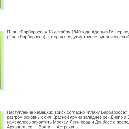
План «Барбаросса» 18 декабря 1940 года Адольф Гитлер п
(План Барбаросса), которая предусматривает молниеносный
Наступление немецких войск согласно «плану Барбаросса»
разгром основных сил Красной армии западнее рек Днепр и
намечалось захватить Москву, Ленинград и Донбасс с пос
Архангельск — Волга — Астрахань.