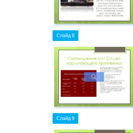
Слайд 8
Слайд 9