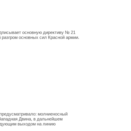
одписывает основную директиву № 21
 разгром основных сил Красной армии.
 предусматривало: молниеносный
 Западная Двина, в дальнейшем
ледующим выходом на линию