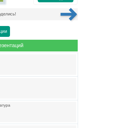
делись!
ции
езентаций
ратура