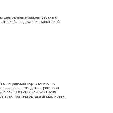
м центральные районы страны с
артерией» по доставке кавказской
талинградский порт занимал по
рировано производство тракторов
нуне войны в нем жили 525 тысяч
 вуза, три театра, два цирка, музеи,