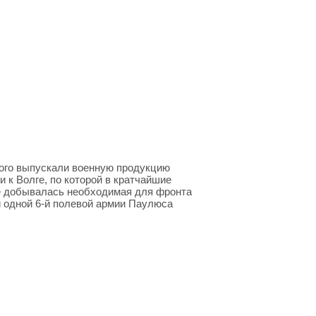
ого выпускали военную продукцию
и к Волге, по которой в кратчайшие
де добывалась необходимая для фронта
 одной 6-й полевой армии Паулюса