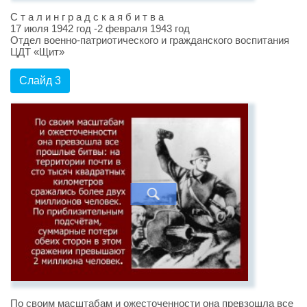
С т а л и н г р а д с к а я б и т в а
17 июля 1942 год -2 февраля 1943 год
Отдел военно-патриотического и гражданского воспитания
ЦДТ «Щит»
Слайд 3
По своим масштабам и ожесточенности она превзошла все