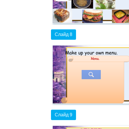
Слайд 8
Слайд 9