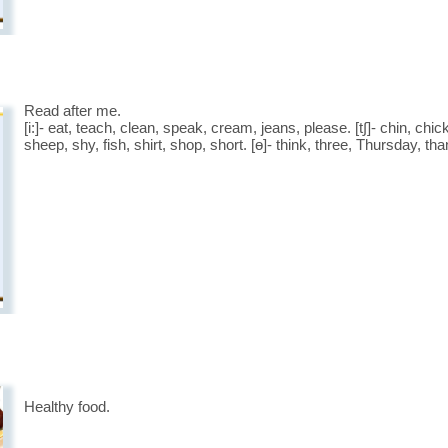
Read after me.
[i:]- eat, teach, clean, speak, cream, jeans, please. [t∫]- chin, chic
sheep, shy, fish, shirt, shop, short. [ɵ]- think, three, Thursday, thank.
Healthy food.