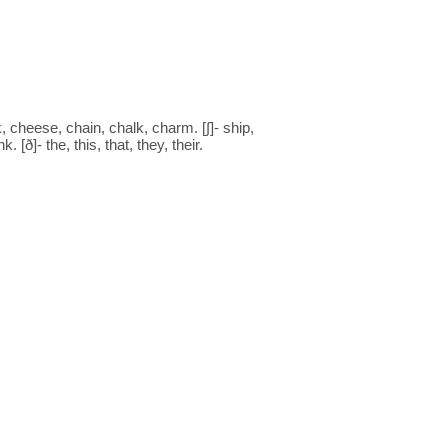
k, cheese, chain, chalk, charm. [∫]- ship,
 [ð]- the, this, that, they, their.