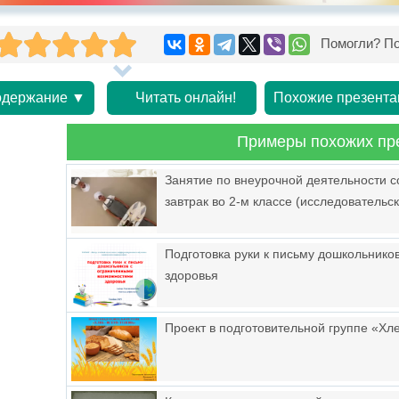
Помогли? По
держание ▼
Читать онлайн!
Похожие презента
Примеры похожих пр
Занятие по внеурочной деятельности 
завтрак во 2-м классе (исследовательс
Подготовка руки к письму дошкольник
здоровья
Проект в подготовительной группе «Хле