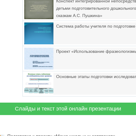
Конспект интегрированной непосредст
детьми подготовительного дошкольного
сказкам А.С. Пушкина»
Система работы учителя по подготовке
Проект «Использование фразеологизм
Основные этапы подготовки исследоват
Слайды и текст этой онлайн презентации