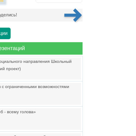
делись!
ции
езентаций
социального направления Школьный
кий проект)
ов с ограниченными возможностями
б - всему голова»